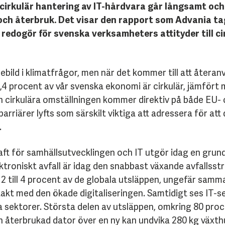
ll cirkulär hantering av IT-hårdvara går långsamt 
och återbruk. Det visar den rapport som Advania ta
edogör för svenska verksamheters attityder till ci
ebild i klimatfrågor, men när det kommer till att återa
 3,4 procent av vår svenska ekonomi är cirkulär, jämför
den cirkulära omställningen kommer direktiv på både EU- 
iärer lyfts som särskilt viktiga att adressera för att 
.
kraft för samhällsutvecklingen och IT utgör idag en gru
oniskt avfall är idag den snabbast växande avfallsström
 2 till 4 procent av de globala utsläppen, ungefär samma 
 takt med den ökade digitaliseringen. Samtidigt ses IT-
 sektorer. Största delen av utsläppen, omkring 80 pro
 en återbrukad dator över en ny kan undvika 280 kg växth