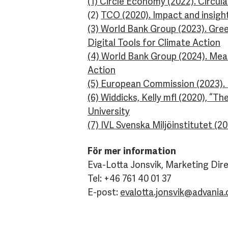
(1) Circle Economy (2022). Circul
(2)
TCO (2020). Impact and insigh
(3) World Bank Group (2023). Gree
Digital Tools for Climate Action
(4) World Bank Group (2024). Meas
Action
(5) European Commission (2023). 
(6) Widdicks, Kelly mfl (2020), “T
University
(7) IVL Svenska Miljöinstitutet (
För mer information
Eva-Lotta Jonsvik, Marketing Dire
Tel: +46 761 40 01 37
E-post:
evalotta.jonsvik@advania