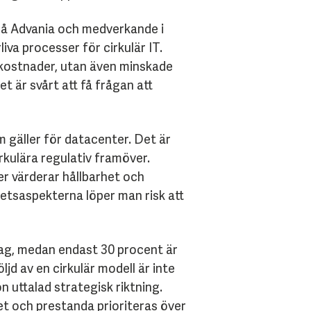
 på Advania och medverkande i
iva processer för cirkulär IT.
 kostnader, utan även minskade
t är svårt att få frågan att
m gäller för datacenter. Det är
rkulära regulativ framöver.
er värderar hållbarhet och
hetsaspekterna löper man risk att
rtag, medan endast 30 procent är
jd av en cirkulär modell är inte
on uttalad strategisk riktning.
et och prestanda prioriteras över