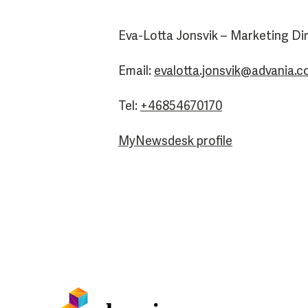
Eva-Lotta Jonsvik – Marketing Di
Email:
evalotta.jonsvik@advania.
Tel:
+46854670170
MyNewsdesk profile