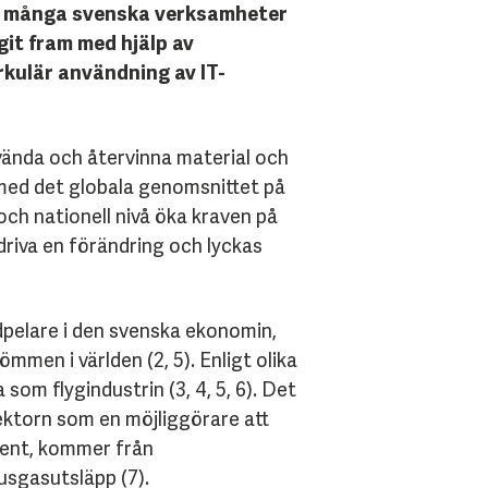
och många svenska verksamheter
git fram med hjälp av
rkulär användning av IT-
nvända och återvinna material och
t med det globala genomsnittet på
och nationell nivå öka kraven på
driva en förändring och lyckas
ndpelare i den svenska ekonomin,
men i världen (2, 5). Enligt olika
som flygindustrin (3, 4, 5, 6). Det
sektorn som en möjliggörare att
cent, kommer från
usgasutsläpp (7).