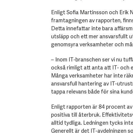
Enligt Sofia Martinsson och Erik 
framtagningen av rapporten, finns 
Detta innefattar inte bara affärs
utsläpp och ett mer ansvarsfullt ut
genomsyra verksamheter och mång
– Inom IT-branschen ser vi nu tuf
också rimligt att anta att IT- oc
Många verksamheter har inte räkna
ansvarsfull hantering av IT-utrus
tappa relevans både för sina kunde
Enligt rapporten är 84 procent av 
positiva till återbruk. Effektivit
alltid tydliga. Ledningen tycks inte
Generellt är det IT-avdelningen s