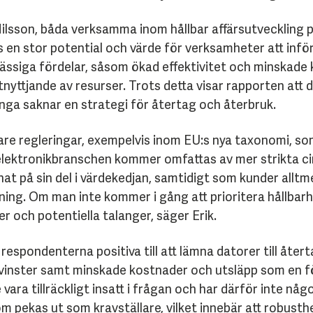
Nilsson, båda verksamma inom hållbar affärsutveckling
en stor potential och värde för verksamheter att införl
mässiga fördelar, såsom ökad effektivitet och minskade
nyttjande av resurser. Trots detta visar rapporten att de
a saknar en strategi för återtag och återbruk.
fare regleringar, exempelvis inom EU:s nya taxonomi, so
h elektronikbranschen kommer omfattas av mer strikta ci
t på sin del i värdekedjan, samtidigt som kunder alltm
tning. Om man inte kommer i gång att prioritera hållbar
r och potentiella talanger, säger Erik.
respondenterna positiva till att lämna datorer till åte
etsvinster samt minskade kostnader och utsläpp som en föl
 vara tillräckligt insatt i frågan och har därför inte någ
om pekas ut som kravställare, vilket innebär att robusth