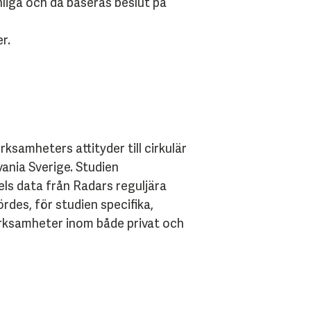
nliga och då baseras beslut på
r.
ksamheters attityder till cirkulär
ania Sverige. Studien
ls data från Radars reguljära
rdes, för studien specifika,
erksamheter inom både privat och