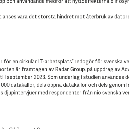
nköp och användande medför att nyttoeffekterna blir osy
t anses vara det största hindret mot återbruk av datore
för en cirkulär IT-arbetsplats” redogör för svenska ver
porten är framtagen av Radar Group, på uppdrag av Adv
ill september 2023. Som underlag i studien användes de
 000 datakällor, dels öppna datakällor och dels genomfö
es djupintervjuer med respondenter från nio svenska v