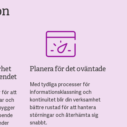
on
rhet
Planera för det oväntade
oendet
Med tydliga processer för
informationsklassning och
 för att
kontinuitet blir din verksamhet
gar och
bättre rustad för att hantera
 bygger
störningar och återhämta sig
roende
snabbt.
nder