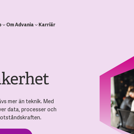
b
Om Advania
Karriär
äkerhet
ävs mer än teknik. Med
ver data, processer och
 motståndskraften.