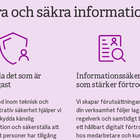
ra och säkra informati
a det som är
Informationssäke
gast
som stärker förtr
d inom teknisk och
Vi skapar förutsättningar
rativ säkerhet hjälper vi
din verksamhet följer la
skydda känslig
regelverk och samtidigt
tion och säkerställa att
ett hållbart digitalt fört
t personer har tillgång
hos medarbetare och ku