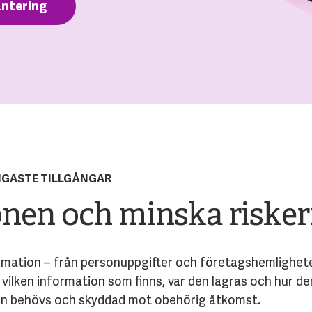
antering
IGASTE TILLGÅNGAR
nen och minska riske
ation – från personuppgifter och företagshemligheter 
ilken information som finns, var den lagras och hur de
 den behövs och skyddad mot obehörig åtkomst.