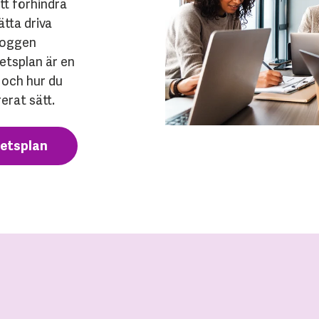
tt förhindra
tta driva
bloggen
etsplan är en
 och hur du
erat sätt.
tetsplan