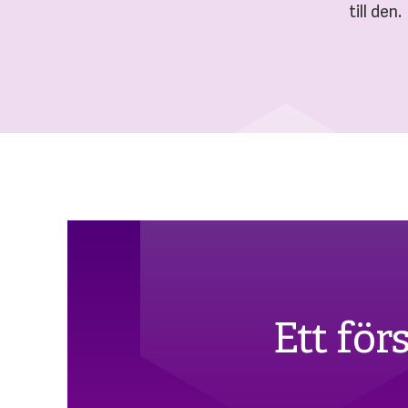
till den.
Ett för