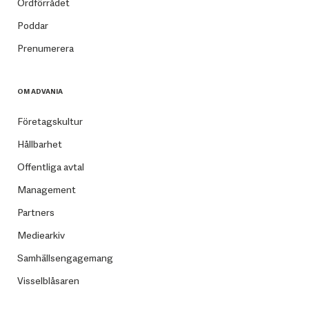
Ordförrådet
Poddar
Prenumerera
OM ADVANIA
Företagskultur
Hållbarhet
Offentliga avtal
Management
Partners
Mediearkiv
Samhällsengagemang
Visselblåsaren