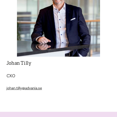
Johan Tilly
CXO
johan.tilly@advania.se