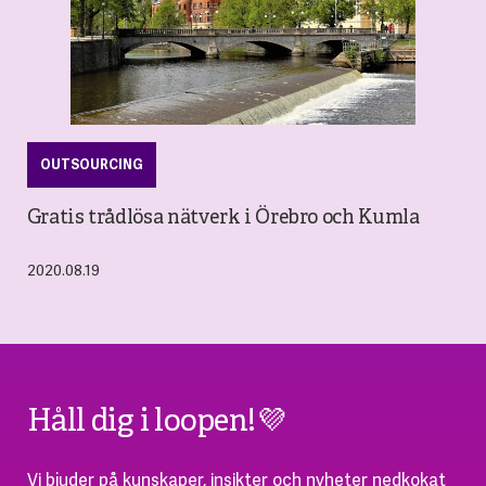
OUTSOURCING
Gratis trådlösa nätverk i Örebro och Kumla
2020.08.19
Håll dig i loopen!💜
Vi bjuder på kunskaper, insikter och nyheter nedkokat