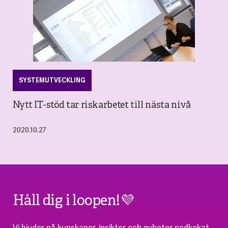
SYSTEMUTVECKLING
Nytt IT-stöd tar riskarbetet till nästa nivå
2020.10.27
Håll dig i loopen!💜
Vi bjuder på kunskaper, insikter och nyheter nedkokat