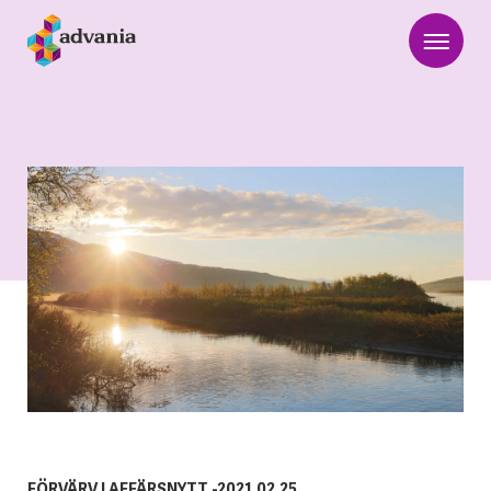
FÖRVÄRV
|
AFFÄRSNYTT
-
2021.02.25