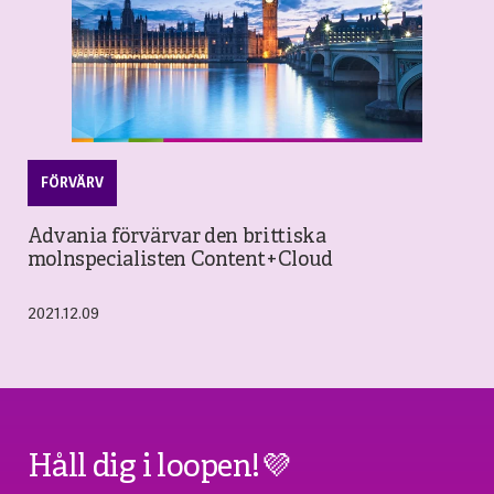
FÖRVÄRV
Advania förvärvar den brittiska
molnspecialisten Content+Cloud
2021.12.09
Håll dig i loopen!💜