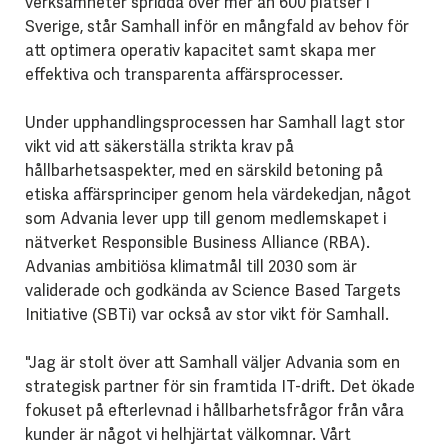
verksamheter spridda över mer än 600 platser i
Sverige, står Samhall inför en mångfald av behov för
att optimera operativ kapacitet samt skapa mer
effektiva och transparenta affärsprocesser.
Under upphandlingsprocessen har Samhall lagt stor
vikt vid att säkerställa strikta krav på
hållbarhetsaspekter, med en särskild betoning på
etiska affärsprinciper genom hela värdekedjan, något
som Advania lever upp till genom medlemskapet i
nätverket Responsible Business Alliance (RBA).
Advanias ambitiösa klimatmål till 2030 som är
validerade och godkända av Science Based Targets
Initiative (SBTi) var också av stor vikt för Samhall.
"Jag är stolt över att Samhall väljer Advania som en
strategisk partner för sin framtida IT-drift. Det ökade
fokuset på efterlevnad i hållbarhetsfrågor från våra
kunder är något vi helhjärtat välkomnar. Vårt