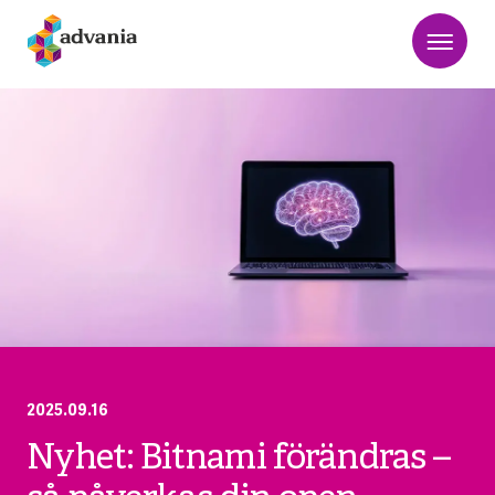
2025.09.16
Nyhet: Bitnami förändras –