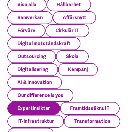
Visa alla
Hållbarhet
Samverkan
Affärsnytt
Förvärv
Cirkulär IT
Digital motståndskraft
Outsourcing
Skola
Digitalisering
Kampanj
AI & Innovation
Our difference is you
Expertinsikter
Framtidssäkra IT
IT-infrastruktur
Transformation