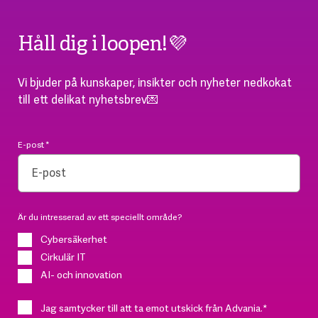
Håll dig i loopen!💜
Vi bjuder på kunskaper, insikter och nyheter nedkokat
till ett delikat nyhetsbrev💌
E-post
*
Är du intresserad av ett speciellt område?
Cybersäkerhet
Cirkulär IT
AI- och innovation
Jag samtycker till att ta emot utskick från Advania.
*