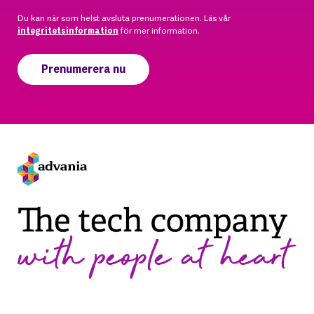
Du kan när som helst avsluta prenumerationen. Läs vår
integritetsinformation
för mer information.