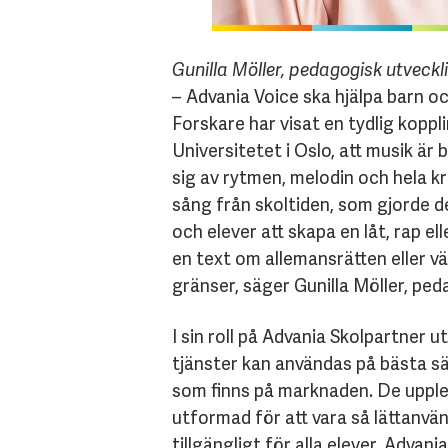
Gunilla Möller, pedagogisk utveck
– Advania Voice ska hjälpa barn o
Forskare har visat en tydlig kopp
Universitetet i Oslo, att musik är
sig av rytmen, melodin och hela k
sång från skoltiden, som gjorde de
och elever att skapa en låt, rap e
en text om allemansrätten eller vä
gränser, säger Gunilla Möller, ped
I sin roll på Advania Skolpartner ut
tjänster kan användas på bästa sä
som finns på marknaden. De upplev
utformad för att vara så lättanvä
tillgängligt för alla elever. Advan