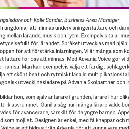
lingsledare och Kalle Sander, Business Area Manager
ch ungdomar att minnas undervisningen lättare och därm
ling mellan lärande, musik och rytm. Exempelvis talar m
 betydelsefullt för lärandet. Språket utvecklas med hjä
roppen för att förstärka inlärningen. Vi är många som 
t lättare för oss att minnas. Med Advania Voice gör vi 
ller ramsa. Man kan exempelvis välja ett färdigt schlager
lja ett skönt beat och rytmiskt läsa in multiplikationsta
agogisk utvecklingsledare på Advania Skolpartner och ini
bildar hon, som själv är lärare i grunden, lärare i hur ol
tt i klassrummet. Gunilla såg hur många lärare valde 
des för avancerade, särskilt för de yngre barnen. Appe
nd som möjligt. Designen är enkel, med få knappar och m
ia Voice är ett bidrag från Advania för att kunna vara m