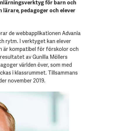
inlärningsverktyg för barn och
 lärare, pedagoger och elever
serar de webbapplikationen Advania
h rytm. I verktyget kan elever
n är kompatibel för förskolor och
esultatet av Gunilla Möllers
dagoger världen över, som med
 lyckas i klassrummet. Tillsammans
nder november 2019.