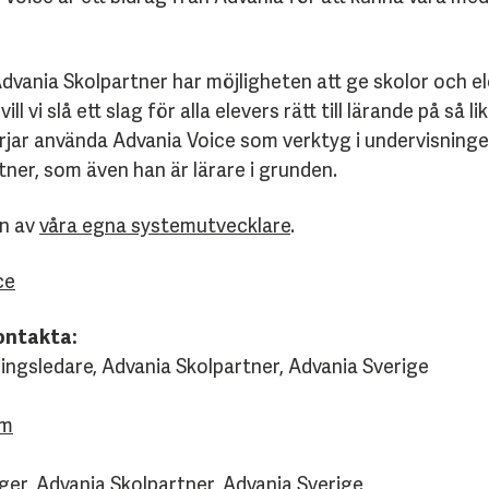
Advania Skolpartner har möjligheten att ge skolor och el
l vi slå ett slag för alla elevers rätt till lärande på så l
rjar använda Advania Voice som verktyg i undervisninge
er, som även han är lärare i grunden.
en av
våra egna systemutvecklare
.
ce
ontakta:
lingsledare, Advania Skolpartner, Advania Sverige
om
er, Advania Skolpartner, Advania Sverige