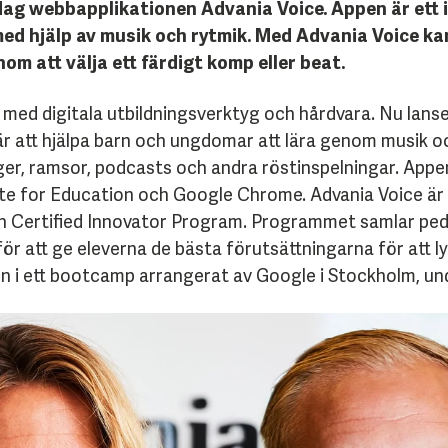
dag webbapplikationen Advania Voice. Appen är ett 
ed hjälp av musik och rytmik. Med Advania Voice kan
nom att välja ett färdigt komp eller beat.
 med digitala utbildningsverktyg och hårdvara. Nu lan
r att hjälpa barn och ungdomar att lära genom musik oc
er, ramsor, podcasts och andra röstinspelningar. Appe
e for Education och Google Chrome. Advania Voice är r
on Certified Innovator Program. Programmet samlar pe
ar för att ge eleverna de bästa förutsättningarna för att
n i ett bootcamp arrangerat av Google i Stockholm, u