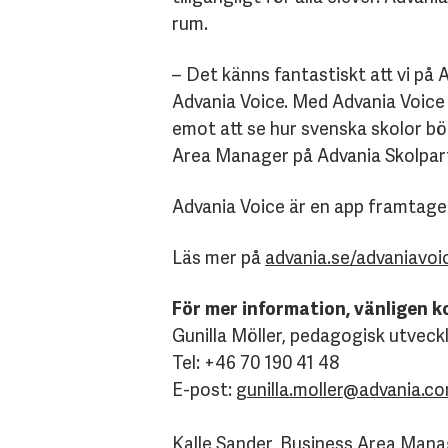
rum.
– Det känns fantastiskt att vi på 
Advania Voice. Med Advania Voice vil
emot att se hur svenska skolor bö
Area Manager på Advania Skolpartn
Advania Voice är en app framtag
Läs mer på
advania.se/advaniavoi
För mer information, vänligen k
Gunilla Möller, pedagogisk utveck
Tel: +46 70 190 41 48
E-post:
gunilla.moller@advania.c
Kalle Sander, Business Area Manag