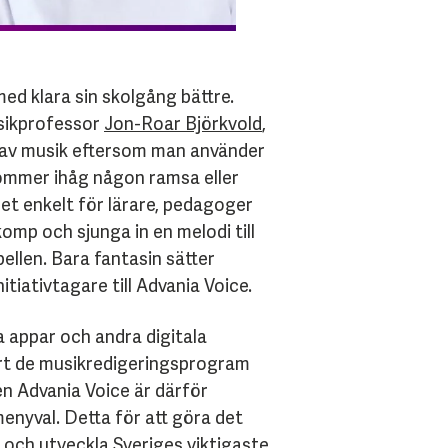
ed klara sin skolgång bättre.
usikprofessor
Jon-Roar Björkvold
,
lp av musik eftersom man använder
kommer ihåg någon ramsa eller
det enkelt för lärare, pedagoger
komp och sjunga in en melodi till
bellen. Bara fantasin sätter
tiativtagare till Advania Voice.
ika appar och andra digitala
bort de musikredigeringsprogram
n Advania Voice är därför
enyval. Detta för att göra det
ed och utveckla Sveriges viktigaste