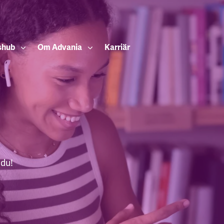
shub
Om Advania
Karriär
 du!