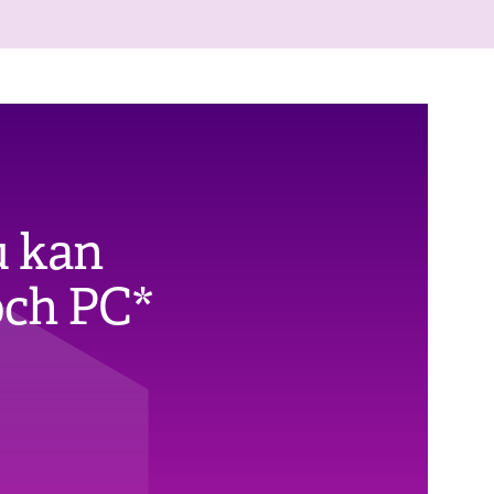
u kan
och PC*