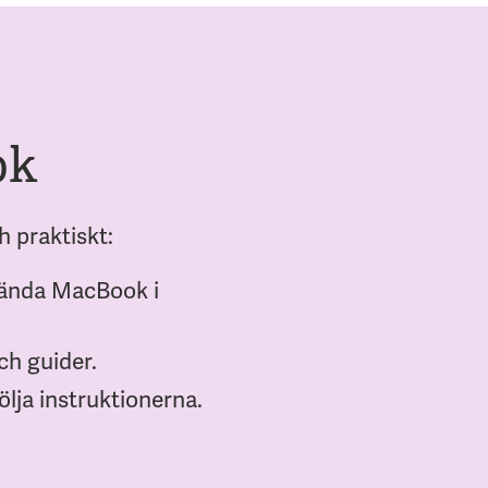
ok
 praktiskt:
vända MacBook i
ch guider.
ölja instruktionerna.