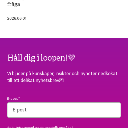
fråga
2026.06.01
Håll dig i loopen!💜
Vi bjuder på kunskaper, insikter och nyheter nedkokat
till ett delikat nyhetsbrev💌
E-post
*
Är du intresserad av ett speciellt område?