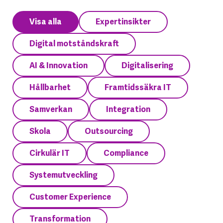
Visa alla
Expertinsikter
Digital motståndskraft
AI & Innovation
Digitalisering
Hållbarhet
Framtidssäkra IT
Samverkan
Integration
Skola
Outsourcing
Cirkulär IT
Compliance
Systemutveckling
Customer Experience
Transformation