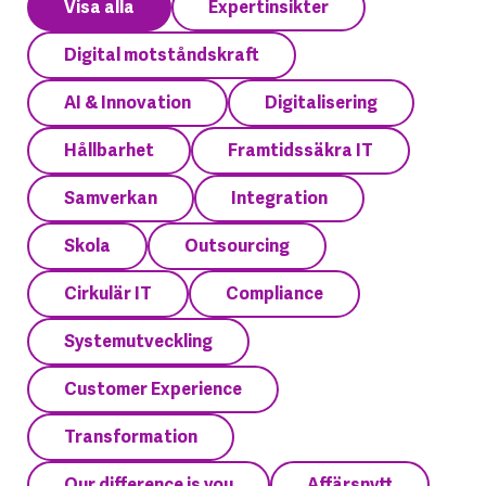
Visa alla
Expertinsikter
Digital motståndskraft
AI & Innovation
Digitalisering
Hållbarhet
Framtidssäkra IT
Samverkan
Integration
Skola
Outsourcing
Cirkulär IT
Compliance
Systemutveckling
Customer Experience
Transformation
Our difference is you
Affärsnytt