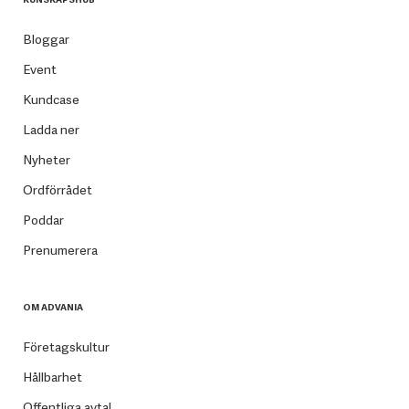
Bloggar
Event
Kundcase
Ladda ner
Nyheter
Ordförrådet
Poddar
Prenumerera
OM ADVANIA
Företagskultur
Hållbarhet
Offentliga avtal