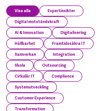
Visa alla
Expertinsikter
Digital motståndskraft
AI & Innovation
Digitalisering
Hållbarhet
Framtidssäkra IT
Samverkan
Integration
Skola
Outsourcing
Cirkulär IT
Compliance
Systemutveckling
Customer Experience
Transformation