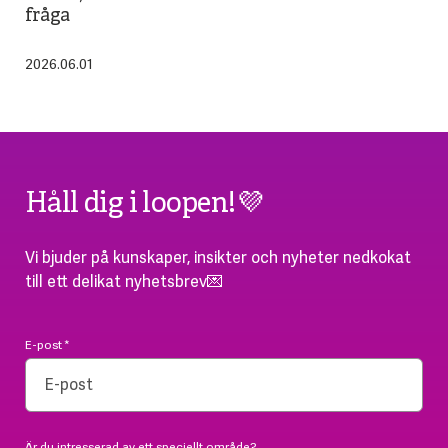
fråga
2026.06.01
Håll dig i loopen!💜
Vi bjuder på kunskaper, insikter och nyheter nedkokat
till ett delikat nyhetsbrev💌
E-post
*
Är du intresserad av ett speciellt område?