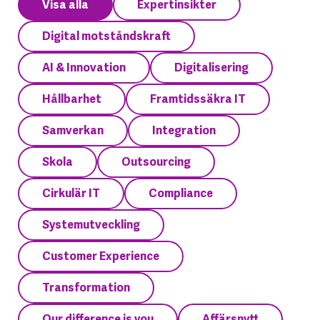
Visa alla
Expertinsikter
Digital motståndskraft
AI & Innovation
Digitalisering
Hållbarhet
Framtidssäkra IT
Samverkan
Integration
Skola
Outsourcing
Cirkulär IT
Compliance
Systemutveckling
Customer Experience
Transformation
Our difference is you
Affärsnytt