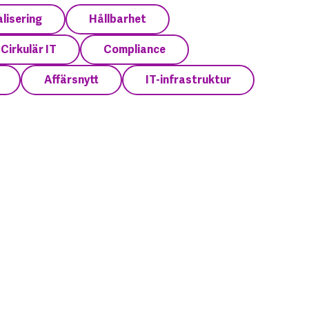
alisering
Hållbarhet
Cirkulär IT
Compliance
Affärsnytt
IT-infrastruktur