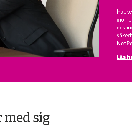
Hacker
molnba
ensam
säkerh
NotPet
Läs h
r med sig