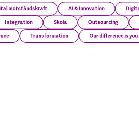
ital motståndskraft
AI & Innovation
Digit
Integration
Skola
Outsourcing
ence
Transformation
Our difference is you