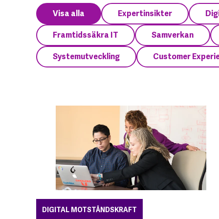
Visa alla
Expertinsikter
Dig
Framtidssäkra IT
Samverkan
Systemutveckling
Customer Experi
DIGITAL MOTSTÅNDSKRAFT