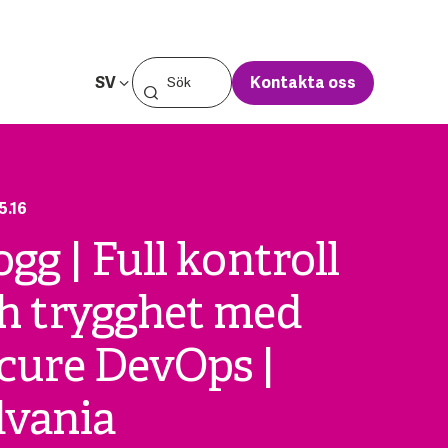
SV
Kontakta oss
5.16
ogg | Full kontroll
h trygghet med
cure DevOps |
vania