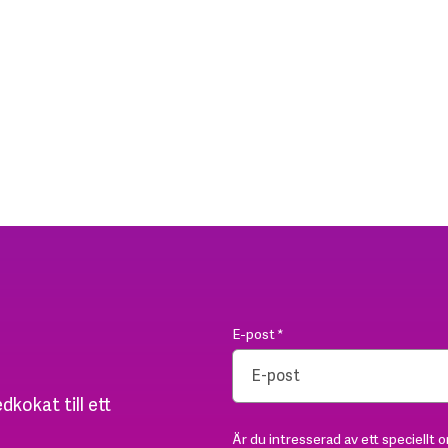
E-post
*
dkokat till ett
Är du intresserad av ett speciellt 