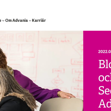
b
Om Advania
Karriär
2022.0
Bl
oc
Se
Ad