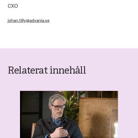
CXO
johan.tilly@advania.se
Relaterat innehåll