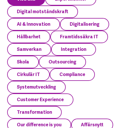
Digital motståndskraft
AI & Innovation
Digitalisering
Hållbarhet
Framtidssäkra IT
Samverkan
Integration
Skola
Outsourcing
Cirkulär IT
Compliance
Systemutveckling
Customer Experience
Transformation
Our difference is you
Affärsnytt