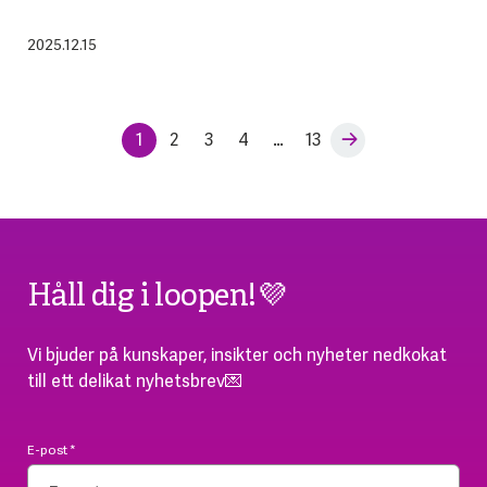
2025.12.15
1
2
3
4
…
13
Håll dig i loopen!💜
Vi bjuder på kunskaper, insikter och nyheter nedkokat
till ett delikat nyhetsbrev💌
E-post
*