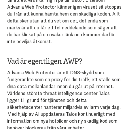
till att ett virus tar sig in på din dator. Eftersom
Advania Web Protector känner igen viruset så stoppas
du från att kunna hämta hem den skadliga koden. Allt
detta sker utan att du vet om det, det enda som
märks är att du får ett felmeddelande som säger att
du har klickat på en osäker länk och kommer därför
inte beviljas åtkomst.
Vad är egentligen AWP?
Advania Web Protector är ett DNS-skydd som
fungerar lite som en proxy för din trafik, ett ställe som
dina data mellanlandar innan du går ut på internet.
Världens största threat intelligence center Talos
ligger till grund för tjänsten och detta
säkerhetscenter hanterar miljardvis av larm varje dag.
Med hjälp av AI uppdateras Talos kontinuerligt med
information om nya hotbilder och ny skadlig kod som
behöver blockeras från våra enheter.