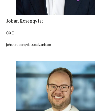
Johan Rosenqvist
CXO
johan.rosenqvist@advania.se