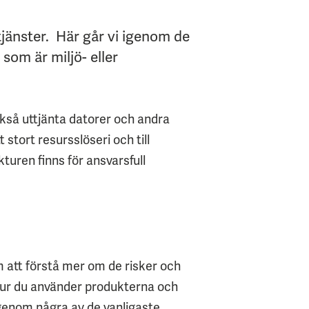
tjänster. Här går vi igenom de
om är miljö- eller
ckså uttjänta datorer och andra
 stort resursslöseri och till
kturen finns för ansvarsfull
m att förstå mer om de risker och
 hur du använder produkterna och
 igenom några av de vanligaste