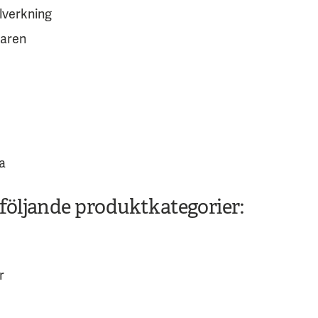
llverkning
daren
ta
följande produktkategorier:
r