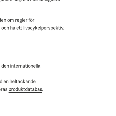
den om regler för
och ha ett livscykelperspektiv.
den internationella
ed en heltäckande
eras
produktdatabas
.