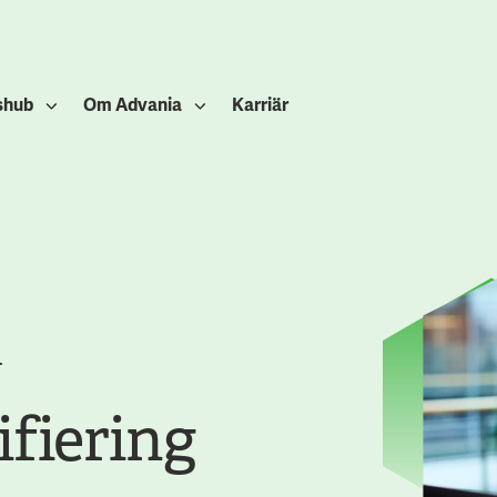
shub
Om Advania
Karriär
T
ifiering