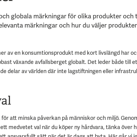
 och globala märkningar för olika produkter och 
levanta märkningar och hur du väljer produkter s
t mer av en konsumtionsprodukt med kort livslängd har o
ast växande avfallsberget globalt. Det leder både till ett
e delar av världen där inte lagstiftningen eller infrastru
al
öra för att minska påverkan på människor och miljö. Geno
 ett medvetet val när du köper ny hårdvara, tänka över
tt ansvarsfullt sätt när det är dags att byta. Här går vi