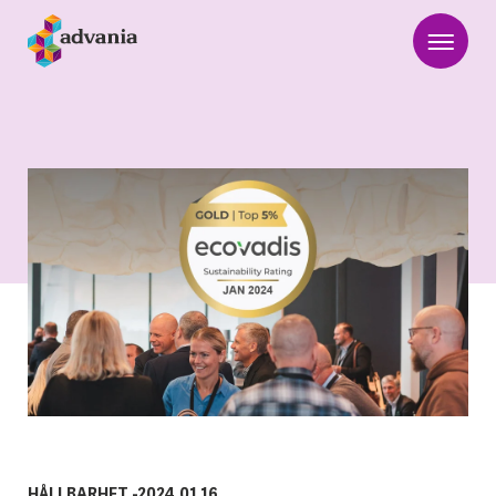
HÅLLBARHET
-
2024.01.16