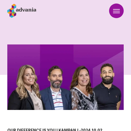
OUR DIFFERENCE IS YOU
|
KAMPANJ
-
2024.10.02