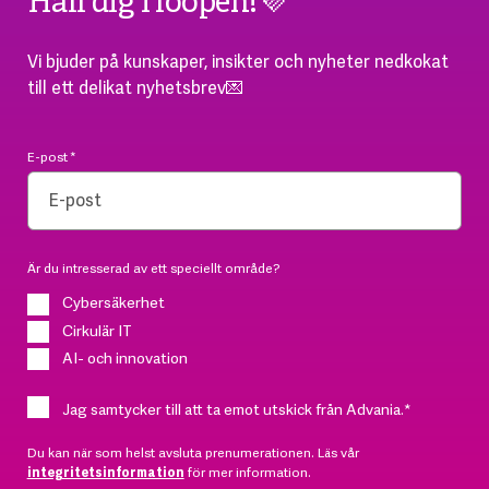
Håll dig i loopen!💜
Vi bjuder på kunskaper, insikter och nyheter nedkokat
till ett delikat nyhetsbrev💌
E-post
*
Är du intresserad av ett speciellt område?
Cybersäkerhet
Cirkulär IT
AI- och innovation
Jag samtycker till att ta emot utskick från Advania.
*
Du kan när som helst avsluta prenumerationen. Läs vår
integritetsinformation
för mer information.