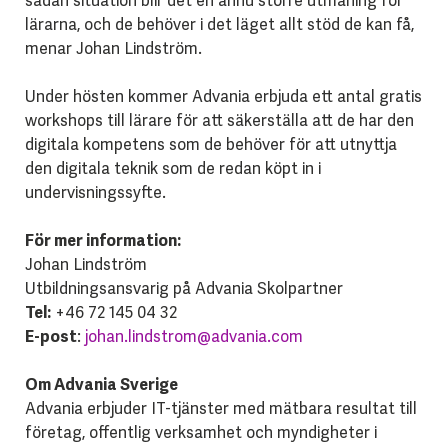
sådan situation blir det en ännu större utmaning för
lärarna, och de behöver i det läget allt stöd de kan få,
menar Johan Lindström.
Under hösten kommer Advania erbjuda ett antal gratis
workshops till lärare för att säkerställa att de har den
digitala kompetens som de behöver för att utnyttja
den digitala teknik som de redan köpt in i
undervisningssyfte.
För mer information:
Johan Lindström
Utbildningsansvarig på Advania Skolpartner
Tel:
+46 72 145 04 32
E-post
:
johan.lindstrom@advania.com
Om Advania Sverige
Advania erbjuder IT-tjänster med mätbara resultat till
företag, offentlig verksamhet och myndigheter i