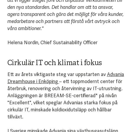
att vi ligger steget före och anpassar verksamheten till
den nya standarden. Det handlar om att ta ansvar,
agera transparent och göra det möjligt för våra kunder,
medarbetare och partners att förstå vårt avtryck och
våra ambitioner."
Helena Nordin, Chief Sustainability Officer
Cirkulär IT och klimat i fokus
Ett av årets viktigaste steg var uppstarten av
Advania
Dreamhouse i Enköping
– ett toppmodernt center för
återbruk, renovering och återvinning av IT-utrustning.
Anläggningen är BREEAM-SE-certifierad* på nivån
"Excellent", vilket speglar Advanias starka fokus på
cirkulär IT, minskade koldioxidutsläpp och hållbar
tillväxt.
I Sverige minskade Advania sina växthusgasutsläpp