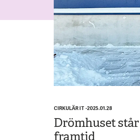
CIRKULÄR IT
-
2025.01.28
Drömhuset står k
framtid