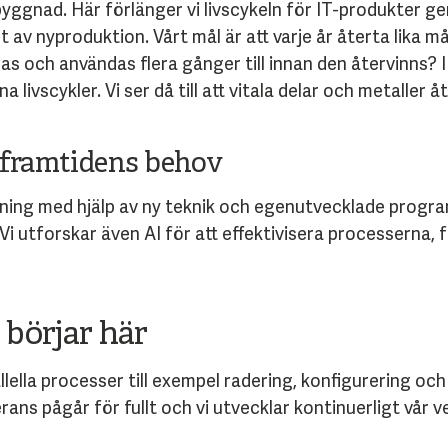
ggnad. Här förlänger vi livscykeln för IT-produkter g
t av nyproduktion. Vårt mål är att varje år återta lika m
as och användas flera gånger till innan den återvinns? 
na livscykler.
Vi ser då till att vitala delar och metaller å
 framtidens behov
tning med hjälp av ny teknik och egenutvecklade prog
 Vi utforskar även AI för att effektivisera processerna, f
 börjar här
lella processer till exempel radering, konfigurering oc
rans pågår för fullt och vi utvecklar kontinuerligt vår