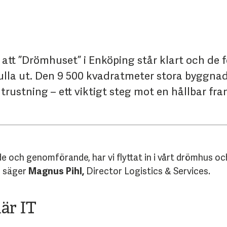
a att ”Drömhuset” i Enköping står klart och de 
lla ut. Den 9 500 kvadratmeter stora byggnade
trustning – ett viktigt steg mot en hållbar fra
nde och genomförande, har vi flyttat in i vårt drömhus o
”, säger
Magnus Pihl,
Director Logistics & Services.
lär IT