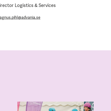
irector Logistics & Services
agnus.pihl@advania.se