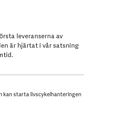
första leveranserna av
n är hjärtat i vår satsning
mtid.
ch kan starta livscykelhanteringen