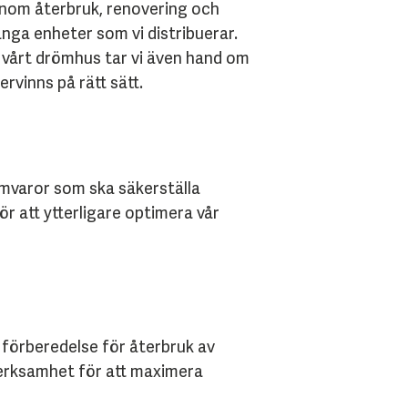
enom återbruk, renovering och
ånga enheter som vi distribuerar.
I vårt drömhus tar vi även hand om
tervinns på rätt sätt.
ramvaror som
ska säkerställa
ör att ytterligare optimera vår
h förberedelse för återbruk av
 verksamhet för att maximera