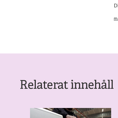
D
m
Relaterat innehåll