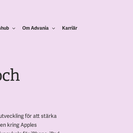
shub
Om Advania
Karriär
och
tveckling för att stärka
en kring Apples