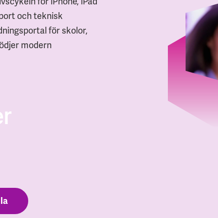
ivscykeln för iPhone, iPad
pport och teknisk
dningsportal för skolor,
tödjer modern
la