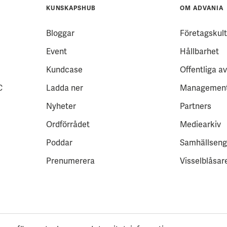
KUNSKAPSHUB
OM ADVANIA
Bloggar
Företagskult
Event
Hållbarhet
Kundcase
Offentliga av
C
Ladda ner
Managemen
Nyheter
Partners
Ordförrådet
Mediearkiv
Poddar
Samhällsen
Prenumerera
Visselblåsar