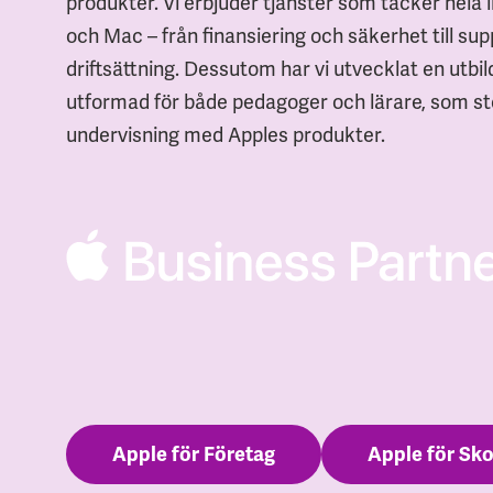
produkter. Vi erbjuder tjänster som täcker hela l
och Mac – från finansiering och säkerhet till su
driftsättning. Dessutom har vi utvecklat en utbil
utformad för både pedagoger och lärare, som s
undervisning med Apples produkter.
Apple för Företag
Apple för Sko