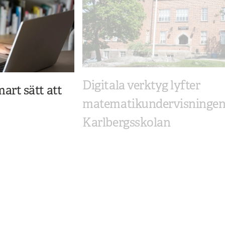
Digitala verktyg lyfter
art sätt att
matematikundervisningen
Karlbergsskolan