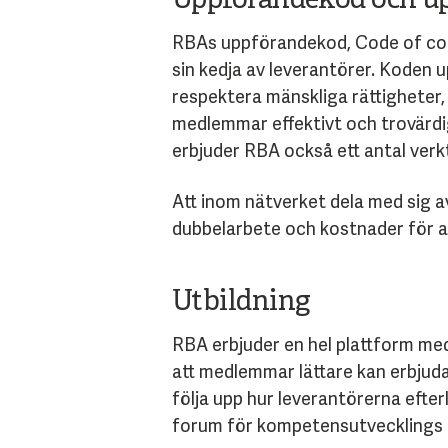
Uppförandekod och up
RBAs uppförandekod, Code of cond
sin kedja av leverantörer. Koden u
respektera mänskliga rättigheter, 
medlemmar effektivt och trovärdig
erbjuder RBA också ett antal verk
Att inom nätverket dela med sig a
dubbelarbete och kostnader för al
Utbildning
RBA erbjuder en hel plattform med
att medlemmar lättare kan erbjuda 
följa upp hur leverantörerna eft
forum för kompetensutvecklings 