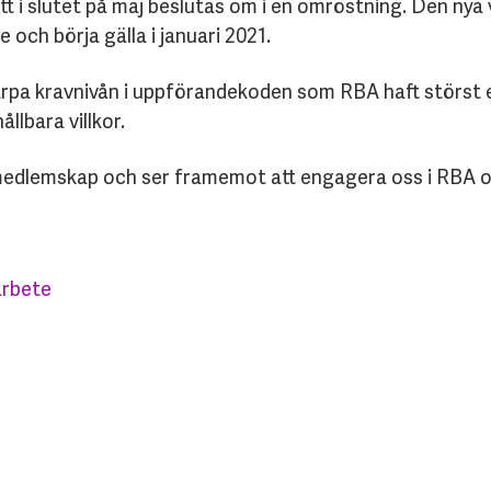
tt i slutet på maj beslutas om i en omröstning. Den ny
och börja gälla i januari 2021.
rpa kravnivån i uppförandekoden som RBA haft störst ef
llbara villkor.
 medlemskap och ser framemot att engagera oss i RBA o
arbete