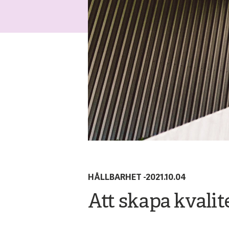
HÅLLBARHET
-
2021.10.04
Att skapa kvalit