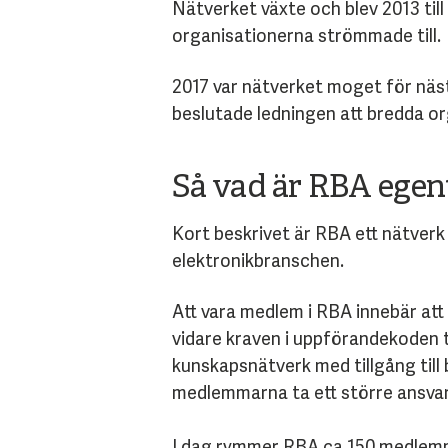
Nätverket växte och blev 2013 til
organisationerna strömmade till.
2017 var nätverket moget för näs
beslutade ledningen att bredda o
Så vad är RBA egen
Kort beskrivet är RBA ett nätverk 
elektronikbranschen.
Att vara medlem i RBA innebär at
vidare kraven i uppförandekoden t
kunskapsnätverk med tillgång til
medlemmarna ta ett större ansvar f
I dag rymmer RBA ca 150 medlemmar