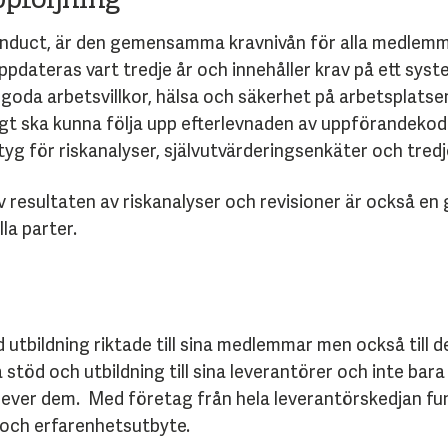
pföljning
uct, är den gemensamma kravnivån för alla medlemmar 
ppdateras vart tredje år och innehåller krav på ett sys
goda arbetsvillkor, hälsa och säkerhet på arbetsplatsen 
t ska kunna följa upp efterlevnaden av uppförandekoden
tyg för riskanalyser, självutvärderingsenkäter och tred
v resultaten av riskanalyser och revisioner är också en 
la parter.
 utbildning riktade till sina medlemmar men också till 
stöd och utbildning till sina leverantörer och inte bara
erlever dem. Med företag från hela leverantörskedjan f
och erfarenhetsutbyte.