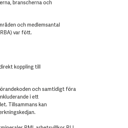
nderna, branscherna och
sområden och medlemsantal
(RBA) var fött.
rekt koppling till
pförandekoden och samtidigt föra
nkluderande i ett
det. Tillsammans kan
verkningskedjan.
mineraler RMI, arbetsvillkor RLI