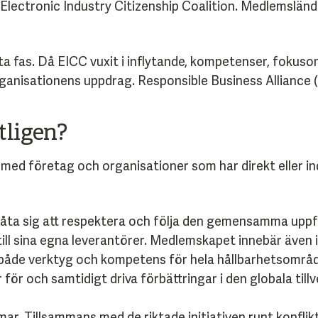
l Electronic Industry Citizenship Coalition. Medlemslä
ta fas. Då EICC vuxit i inflytande, kompetenser, foku
rganisationens uppdrag.
Responsible Business Alliance 
tligen?
med företag och organisationer som har direkt eller indi
t åta sig att respektera och följa den gemensamma up
ill sina egna leverantörer. Medlemskapet innebär även i
l både verktyg och kompetens för hela hållbarhetsområ
ör och samtidigt driva förbättringar i den globala till
. Tillsammans med de riktade initiativen runt konflikt