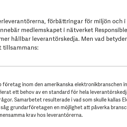
erleverantörerna, förbättringar för miljön och
nnebär medlemskapet i nätverket Responsible B
 mer hållbar leverantörskedja. Men vad betyder
t tillsammans:
p företag inom den amerikanska elektronikbranschen i
ierat ett behov av en standard för hela leverantörskedj
frågor. Samarbetet resulterade i vad som skulle kallas E
såg grundarföretagen en möjlighet att påverka bransc
emensamma krav hos leverantörerna.