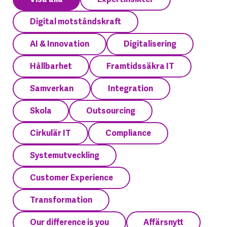
Digital motståndskraft
AI & Innovation
Digitalisering
Hållbarhet
Framtidssäkra IT
Samverkan
Integration
Skola
Outsourcing
Cirkulär IT
Compliance
Systemutveckling
Customer Experience
Transformation
Our difference is you
Affärsnytt