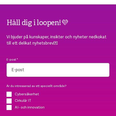
Håll dig i loopen!💜
Vi bjuder på kunskaper, insikter och nyheter nedkokat
till ett delikat nyhetsbrev💌
E-post
*
Är du intresserad av ett speciellt område?
Cybersäkerhet
Cirkulär IT
AI- och innovation