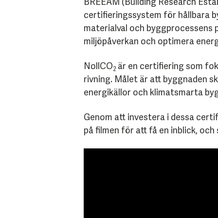
BREEAM (Building Research Estab
certifieringssystem för hållbara 
materialval och byggprocessens p
miljöpåverkan och optimera energi
NollCO
är en certifiering som fo
2
rivning. Målet är att byggnaden s
energikällor och klimatsmarta b
Genom att investera i dessa certifi
på filmen för att få en inblick, oc