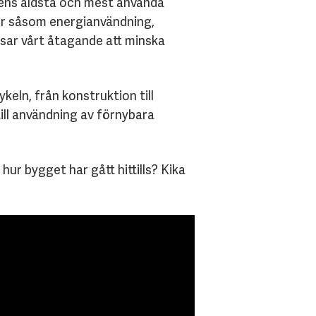
ens äldsta och mest använda
ier såsom energianvändning,
sar vårt åtagande att minska
eln, från konstruktion till
ill användning av förnybara
 hur bygget har gått hittills? Kika