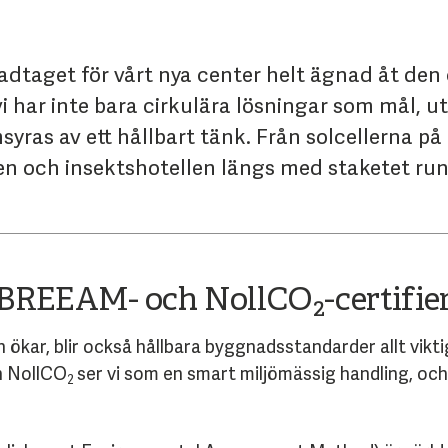
dtaget för vårt nya center helt ägnad åt den 
vi har inte bara cirkulära lösningar som mål, 
yras av ett hållbart tänk. Från solcellerna på 
en och insektshotellen längs med staketet ru
på BREEAM- och
NollCO
-certifie
2
ökar, blir också hållbara byggnadsstandarder allt viktig
h
NollCO
ser vi som en smart miljömässig handling, och
2