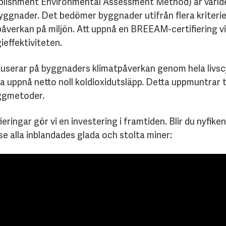
lishment Environmental Assessment Method) är värld
byggnader. Det bedömer byggnader utifrån flera kriter
åverkan på miljön. Att uppnå en BREEAM-certifiering vi
effektiviteten.
kuserar på byggnaders klimatpåverkan genom hela livscyk
ka uppnå netto noll koldioxidutsläpp. Detta uppmuntrar t
yggmetoder.
eringar gör vi en investering i framtiden. Blir du nyfiken
h se alla inblandades glada och stolta miner: