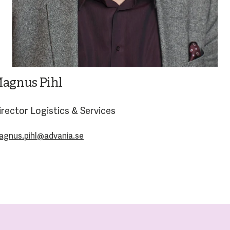
agnus Pihl
irector Logistics & Services
agnus.pihl@advania.se