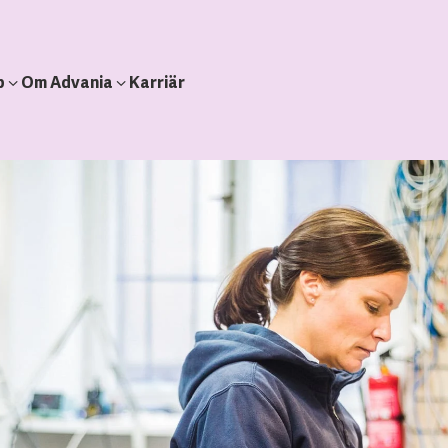
b
Om Advania
Karriär