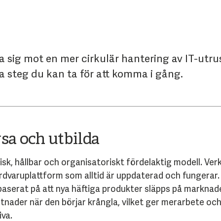
ra sig mot en mer cirkulär hantering av IT-utru
a steg du kan ta för att komma i gång.
ysa och utbilda
misk, hållbar och organisatoriskt fördelaktig modell. Ve
hårdvaruplattform som alltid är uppdaterad och fungerar.
e baserat på att nya häftiga produkter släpps på marknad
stnader när den börjar krångla, vilket ger merarbete o
va.