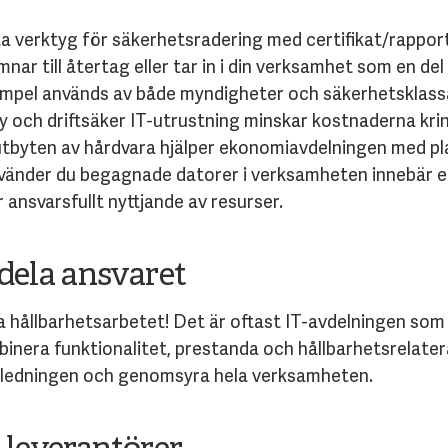
 verktyg för säkerhetsradering med certifikat/rapport
nar till återtag eller tar in i din verksamhet som en del 
xempel används av både myndigheter och säkerhetsklas
och driftsäker IT-utrustning minskar kostnaderna krin
tbyten av hårdvara hjälper ekonomiavdelningen med pl
vänder du begagnade datorer i verksamheten innebär en
ansvarsfullt nyttjande av resurser.
rdela ansvaret
ska hållbarhetsarbetet! Det är oftast IT-avdelningen som
mbinera funktionalitet, prestanda och hållbarhetsrelate
ån ledningen och genomsyra hela verksamheten.