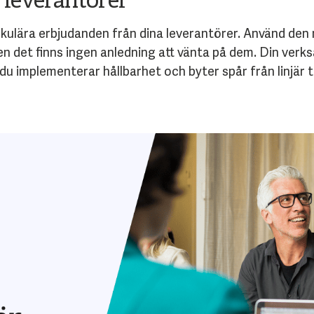
a leverantörer
rkulära erbjudanden från dina leverantörer. Använd d
en det finns ingen anledning att vänta på dem. Din verks
 implementerar hållbarhet och byter spår från linjär ti