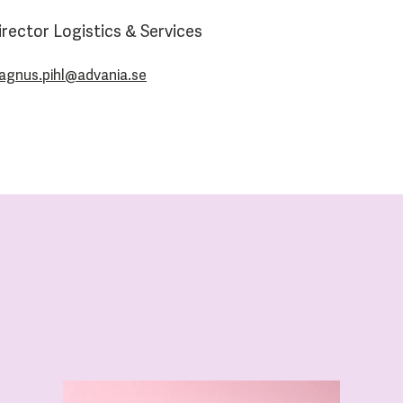
irector Logistics & Services
agnus.pihl@advania.se