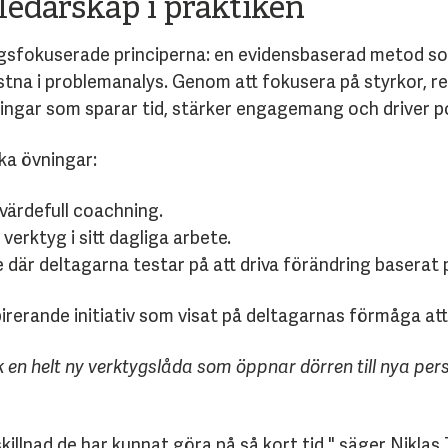
ledarskap i praktiken
ngsfokuserade principerna: en evidensbaserad metod 
astna i problemanalys. Genom att fokusera på styrkor, re
ningar som sparar tid, stärker engagemang och driver po
ka övningar:
 värdefull coachning.
erktyg i sitt dagliga arbete.
där deltagarna testar på att driva förändring baserat 
pirerande initiativ som visat på deltagarnas förmåga at
 en helt ny verktygslåda som öppnar dörren till nya pe
skillnad de har kunnat göra på så kort tid," säger Niklas