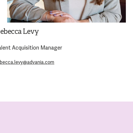
ebecca Levy
alent Acquisition Manager
ebecca.levy@advania.com