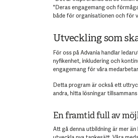
"Deras engagemang och förmåga att
både för organisationen och för va
Utveckling som ska
För oss på Advania handlar ledaru
nyfikenhet, inkludering och konti
engagemang för våra medarbetares
Detta program är också ett uttryck 
andra, hitta lösningar tillsamman
En framtid full av möj
Att gå denna utbildning är mer än
utveckla nya tankesätt. Våra medar