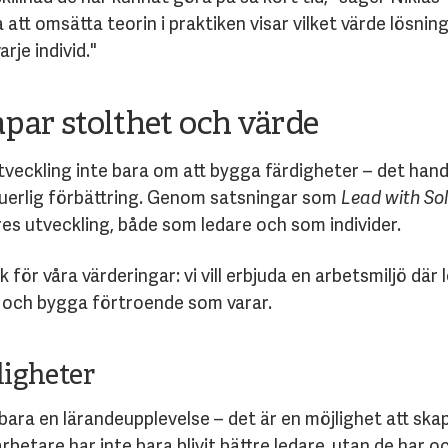
 omsätta teorin i praktiken visar vilket värde lösning
rje individ."
par stolthet och värde
tveckling inte bara om att bygga färdigheter – det hand
nuerlig förbättring. Genom satsningar som
Lead with So
 utveckling, både som ledare och som individer.
för våra värderingar: vi vill erbjuda en arbetsmiljö där 
s och bygga förtroende som varar.
ligheter
 bara en lärandeupplevelse – det är en möjlighet att ska
betare har inte bara blivit bättre ledare, utan de har o