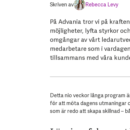
Skriven av
Rebecca Levy
På Advania tror vi på krafte
möjligheter, lyfta styrkor o
omgångar av vårt ledarutv
medarbetare som i vardagen l
tillsammans med våra kunde
Detta nio veckor långa program är
för att möta dagens utmaningar o
som är redo att skapa skillnad –