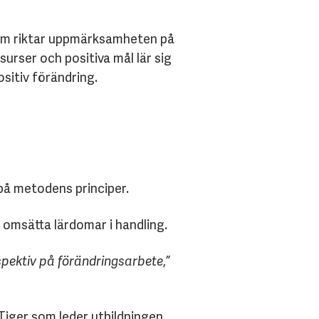
som riktar uppmärksamheten på
surser och positiva mål lär sig
sitiv förändring.
på metodens principer.
t omsätta lärdomar i handling.
rspektiv på förändringsarbete
,”
 Tiger som leder utbildningen.