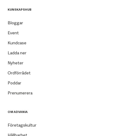
KUNSKAPSHUB
Bloggar
Event
Kundcase
Ladda ner
Nyheter
Ordförrådet
Poddar
Prenumerera
OM ADVANIA
Företagskultur
Hållbarhet