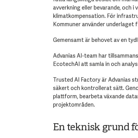
avverkning eller bevarande, och i 
klimatkompensation. För infrastruk
Kommuner använder underlaget för
Gemensamt är behovet av en tydli
Advanias AI-team har tillsammans 
EcotechAI att samla in och analy
Trusted AI Factory är Advanias str
säkert och kontrollerat sätt. Ge
plattform, bearbeta växande data
projektområden.
En teknisk grund f