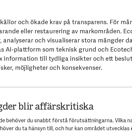
källor och ökade krav på transparens. För må
varande eller restaurering av markområden. Ec
, analyserar och visualiserar stora mängder da
s AI-plattform som teknisk grund och Ecotec
information till tydliga insikter och ett besl
risker, möjligheter och konsekvenser.
er blir affärskritiska
de behöver du snabbt förstå förutsättningarna. Vilka n
ehöver du ta hänsyn till, och hur kan området utvecklas 