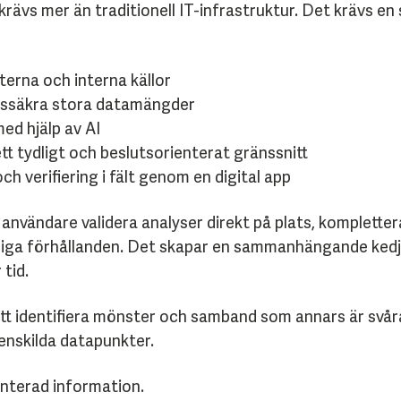
rävs mer än traditionell IT-infrastruktur. Det krävs en
terna och interna källor
etssäkra stora datamängder
ed hjälp av AI
ett tydligt och beslutsorienterat gränssnitt
ch verifiering i fält genom en digital app
användare validera analyser direkt på plats, komplette
rkliga förhållanden. Det skapar en sammanhängande kedj
 tid.
r att identifiera mönster och samband som annars är svår
nskilda datapunkter.
enterad information.