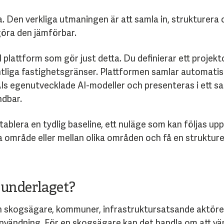
a. Den verkliga utmaningen är att samla in, strukturera
göra den jämförbar.
l plattform som gör just detta. Du definierar ett projek
intliga fastighetsgränser. Plattformen samlar automati
AIs egenutvecklade AI-modeller och presenteras i ett
ndbar.
tablera en tydlig baseline, ett nuläge som kan följas upp
område eller mellan olika områden och få en strukturer
underlaget?
h skogsägare, kommuner, infrastruktursatsande aktöre
användning. För en skogsägare kan det handla om att vä