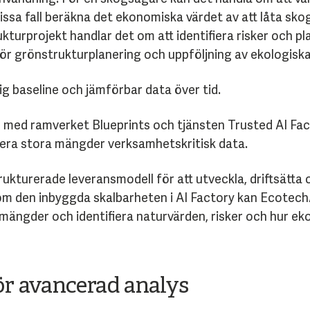
vissa fall beräkna det ekonomiska värdet av att låta skog
turprojekt handlar det om att identifiera risker och pla
 grönstrukturplanering och uppföljning av ekologiska
g baseline och jämförbar data över tid.
med ramverket Blueprints och tjänsten Trusted AI Fact
sera stora mängder verksamhetskritisk data.
ukturerade leveransmodell för att utveckla, driftsätta o
nom den inbyggda skalbarheten i AI Factory kan Ecotech
mängder och identifiera naturvärden, risker och hur ek
ör avancerad analys