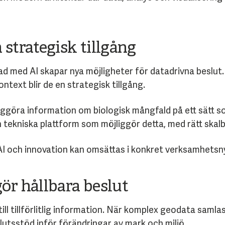
strategisk tillgång
d med AI skapar nya möjligheter för datadrivna beslu
ontext blir de en strategisk tillgång.
gliggöra information om biologisk mångfald på ett sätt s
en tekniska plattform som möjliggör detta, med rätt ska
 AI och innovation kan omsättas i konkret verksamhetsn
ör hållbara beslut
till tillförlitlig information. När komplex geodata samlas
utsstöd inför förändringar av mark och miljö.