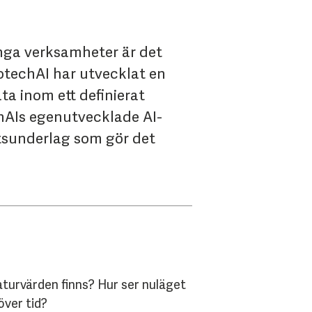
nga verksamheter är det
otechAI har utvecklat en
ta inom ett definierat
hAIs egenutvecklade AI-
utsunderlag som gör det
aturvärden finns? Hur ser nuläget
över tid?