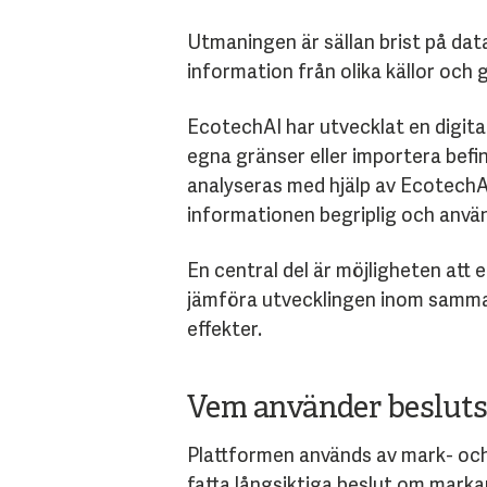
Utmaningen är sällan brist på dat
information från olika källor och 
EcotechAI har utvecklat en digita
egna gränser eller importera bef
analyseras med hjälp av Ecotech
informationen begriplig och anvä
En central del är möjligheten att e
jämföra utvecklingen inom samma 
effekter.
Vem använder besluts
Plattformen används av mark- oc
fatta långsiktiga beslut om mark