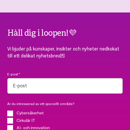
Håll dig i loopen!💜
Vi bjuder på kunskaper, insikter och nyheter nedkokat
till ett delikat nyhetsbrev💌
E-post
*
Är du intresserad av ett speciellt område?
Cybersäkerhet
Cirkulär IT
AI- och innovation