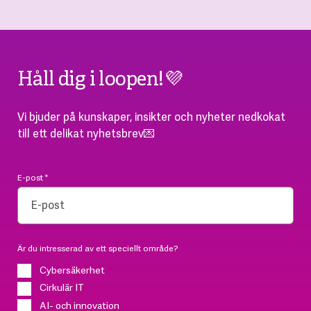
Håll dig i loopen!💜
Vi bjuder på kunskaper, insikter och nyheter nedkokat
till ett delikat nyhetsbrev💌
E-post
*
Är du intresserad av ett speciellt område?
Cybersäkerhet
Cirkulär IT
AI- och innovation