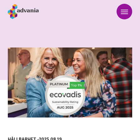
HÅLLBARHET
-
2025.08.19