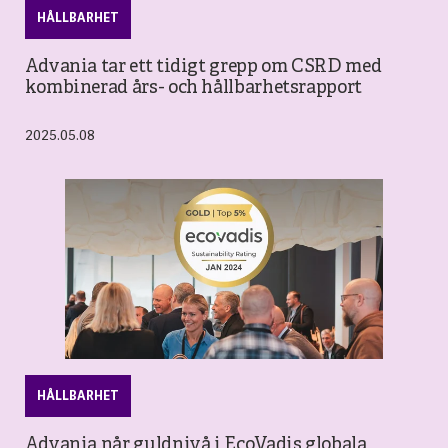
HÅLLBARHET
Advania tar ett tidigt grepp om CSRD med
kombinerad års- och hållbarhetsrapport
2025.05.08
HÅLLBARHET
Advania når guldnivå i EcoVadis globala