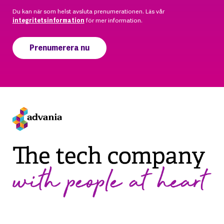
Du kan när som helst avsluta prenumerationen. Läs vår
integritetsinformation
för mer information.