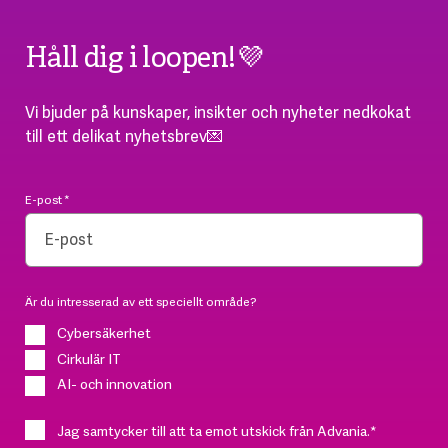
Håll dig i loopen!💜
Vi bjuder på kunskaper, insikter och nyheter nedkokat
till ett delikat nyhetsbrev💌
E-post
*
Är du intresserad av ett speciellt område?
Cybersäkerhet
Cirkulär IT
AI- och innovation
Jag samtycker till att ta emot utskick från Advania.
*