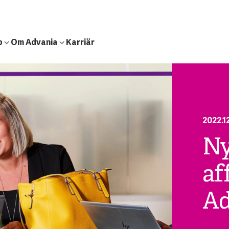
b
Om Advania
Karriär
2022.1
Ny
af
Ad