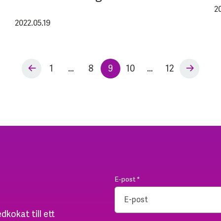
2
2022.05.19
1
…
8
9
10
…
12
E-post
*
dkokat till ett