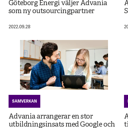
Göteborg Energi väljer Advania
A
som ny outsourcingpartner
S
2022.09.28
2
SAMVERKAN
Advania arrangerar en stor
A
utbildningsinsats med Google och
t