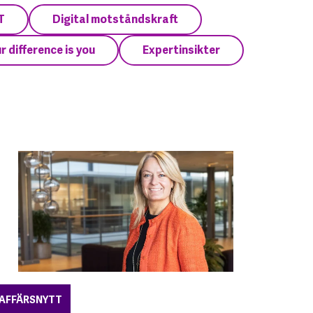
T
Digital motståndskraft
r difference is you
Expertinsikter
AFFÄRSNYTT