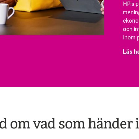
HP:s 
mening
ekonom
och in
Inom 
Läs h
ad om vad som händer