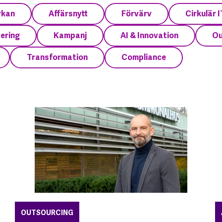
rkan
Affärsnytt
Förvärv
Cirkulär I
sering
Kampanj
AI & Innovation
Ou
Transformation
Compliance
OUTSOURCING