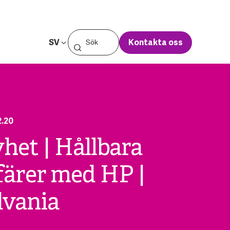
SV
Kontakta oss
2.20
het | Hållbara
färer med HP |
vania