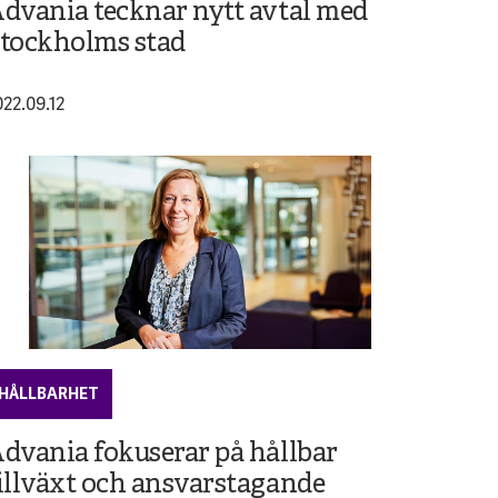
dvania tecknar nytt avtal med
tockholms stad
022.09.12
HÅLLBARHET
dvania fokuserar på hållbar
illväxt och ansvarstagande