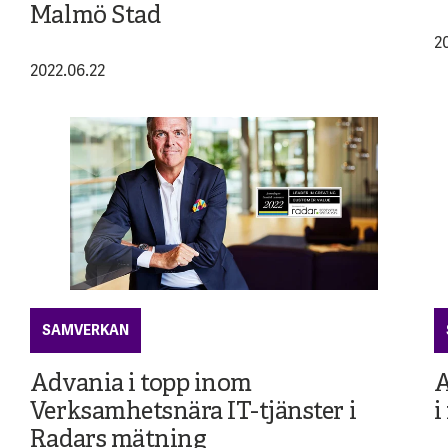
Malmö Stad
2
2022.06.22
SAMVERKAN
Advania i topp inom
A
Verksamhetsnära IT-tjänster i
i
Radars mätning