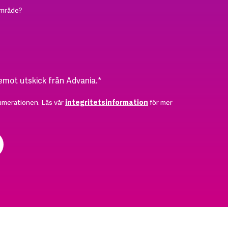
område?
 emot utskick från Advania.
*
umerationen. Läs vår
integritetsinformation
för mer