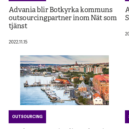
Advania blir Botkyrka kommuns
A
outsourcingpartner inom Nät som
S
tjänst
20
2022.11.15
OUTSOURCING