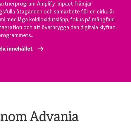
partnerprogram Amplify Impact främjar
sfulla åtaganden och samarbete för en cirkulär
i med låga koldioxidutsläpp, fokus på mångfald
tegration och att överbrygga den digitala klyftan.
programmets...
ela innehållet
 inom Advania