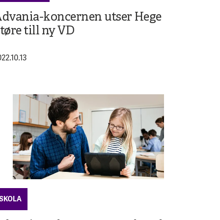
dvania-koncernen utser Hege
tøre till ny VD
22.10.13
SKOLA