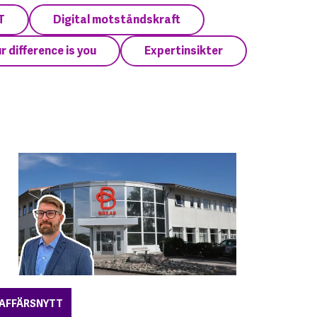
T
Digital motståndskraft
r difference is you
Expertinsikter
AFFÄRSNYTT