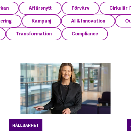
rkan
Affärsnytt
Förvärv
Cirkulär I
sering
Kampanj
AI & Innovation
Ou
Transformation
Compliance
HÅLLBARHET