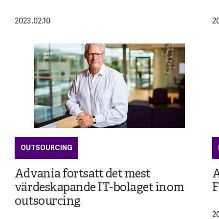
2023.02.10
2
OUTSOURCING
Advania fortsatt det mest
A
värdeskapande IT-bolaget inom
F
outsourcing
2