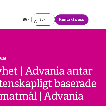
SV
Kontakta oss
5.16
het | Advania antar
tenskapligt baserade
imatmål | Advania