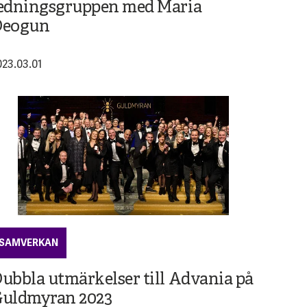
edningsgruppen med Maria
Deogun
023.03.01
SAMVERKAN
ubbla utmärkelser till Advania på
uldmyran 2023