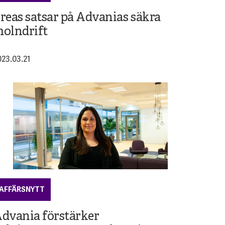
reas satsar på Advanias säkra
olndrift
023.03.21
AFFÄRSNYTT
dvania förstärker