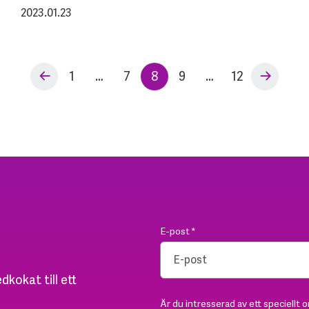
2023.01.23
1
…
7
8
9
…
12
E-post
*
dkokat till ett
Är du intresserad av ett speciellt 