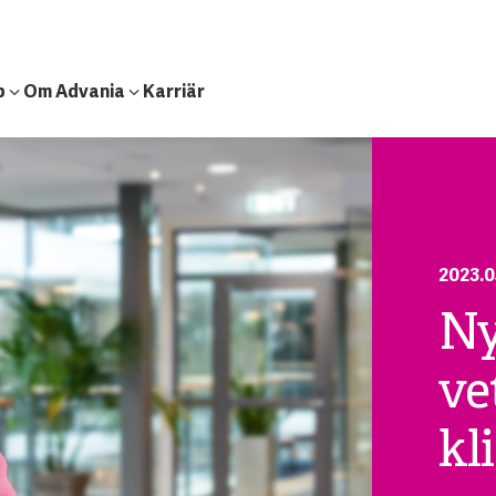
b
Om Advania
Karriär
2023.0
Ny
ve
kl