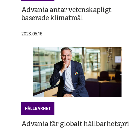
Advania antar vetenskapligt
baserade klimatmål
2023.05.16
HÅLLBARHET
Advania får globalt hållbarhetspr