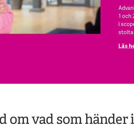
Advani
1 och 
i scop
stolta
Läs h
ad om vad som händer