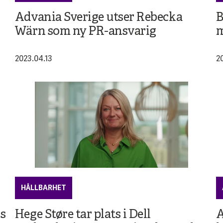
Advania Sverige utser Rebecka
B
Wärn som ny PR-ansvarig
m
2023.04.13
2
HÅLLBARHET
is
Hege Støre tar plats i Dell
A