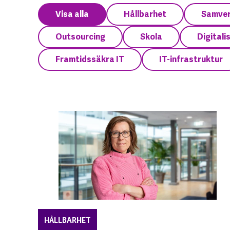
Visa alla
Hållbarhet
Samve
Outsourcing
Skola
Digitali
Framtidssäkra IT
IT-infrastruktur
HÅLLBARHET