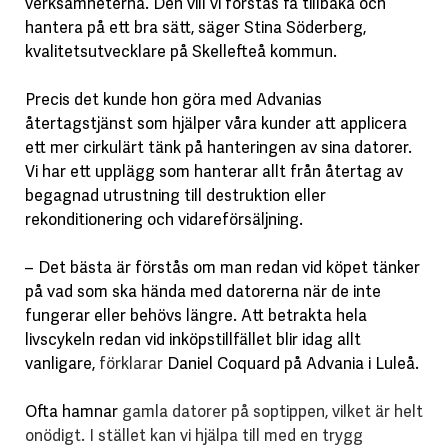
verksamheterna. Den vill vi förstås få tillbaka och
hantera på ett bra sätt, säger Stina Söderberg,
kvalitetsutvecklare på Skellefteå kommun.
Precis det kunde hon göra med Advanias
återtagstjänst som hjälper våra kunder att applicera
ett mer cirkulärt tänk på hanteringen av sina datorer.
Vi har ett upplägg som hanterar allt från återtag av
begagnad utrustning till destruktion eller
rekonditionering och vidareförsäljning.
– Det bästa är förstås om man redan vid köpet tänker
på vad som ska hända med datorerna när de inte
fungerar eller behövs längre. Att betrakta hela
livscykeln redan vid inköpstillfället blir idag allt
vanligare,
förklarar
Daniel Coquard på Advania i Luleå.
Ofta hamnar
gamla datorer på soptippen, vilket är helt
onödigt. I stället kan vi hjälpa till med en trygg