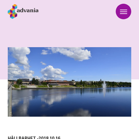
HÅLLBARHET
-
2018.10.16