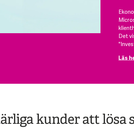
Ekonom
Micros
klient
Det vi
"Inves
Läs h
härliga kunder att lös