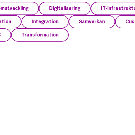
emutveckling
Digitalisering
IT-infrastrukt
ation
Integration
Samverkan
Cus
C
Transformation