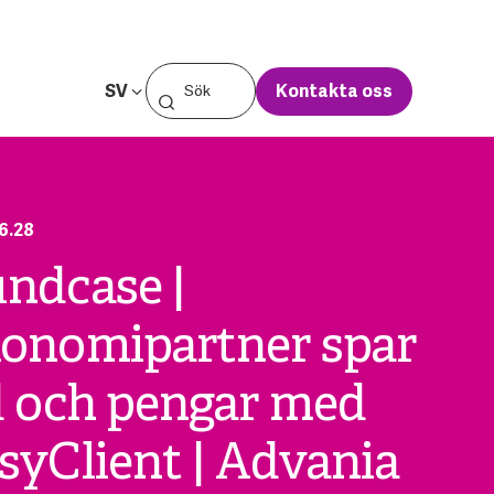
SV
Kontakta oss
6.28
ndcase |
onomipartner spar
d och pengar med
syClient | Advania