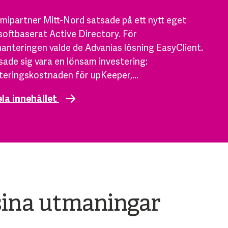
ipartner Mitt-Nord satsade på ett nytt eget
oftbaserat Active Directory. För
hanteringen valde de Advanias lösning EasyClient.
sade sig vara en lönsam investering:
teringskostnaden för upKeeper,...
ela innehållet
a sina utmaningar