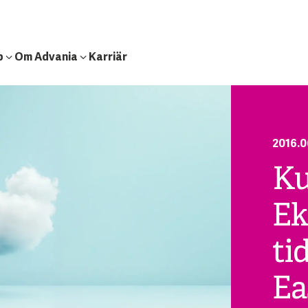
b
Om Advania
Karriär
2016.0
Ku
Ek
ti
Ea