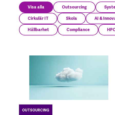
Visa alla
Outsourcing
Syst
Cirkulär IT
Skola
AI & Innov
Hållbarhet
Compliance
HP
OUTSOURCING