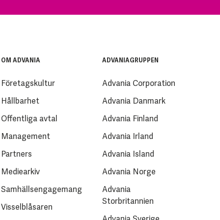
OM ADVANIA
ADVANIAGRUPPEN
Företagskultur
Advania Corporation
Hållbarhet
Advania Danmark
Offentliga avtal
Advania Finland
Management
Advania Irland
Partners
Advania Island
Mediearkiv
Advania Norge
Samhällsengagemang
Advania
Storbritannien
Visselblåsaren
Advania Sverige