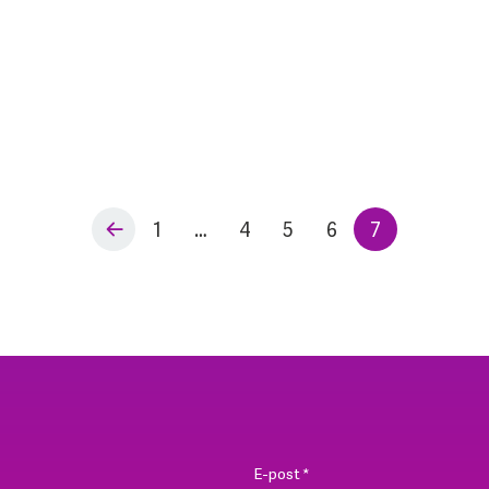
r
1
…
4
5
6
7
E-post
*