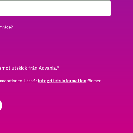
område?
 emot utskick från Advania.
*
umerationen. Läs vår
integritetsinformation
för mer