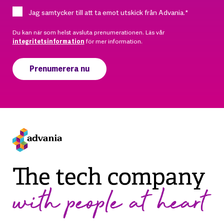
Jag samtycker till att ta emot utskick från Advania.
*
Du kan när som helst avsluta prenumerationen. Läs vår
integritetsinformation
för mer information.