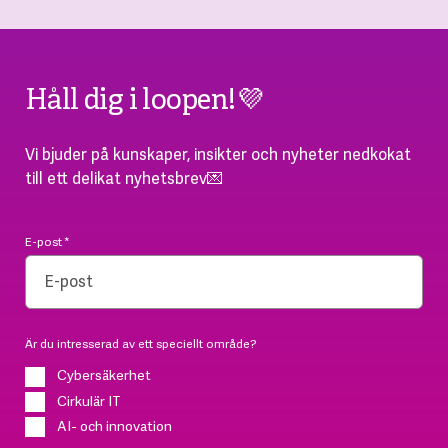
Håll dig i loopen!💜
Vi bjuder på kunskaper, insikter och nyheter nedkokat
till ett delikat nyhetsbrev💌
E-post
*
Är du intresserad av ett speciellt område?
Cybersäkerhet
Cirkulär IT
AI- och innovation