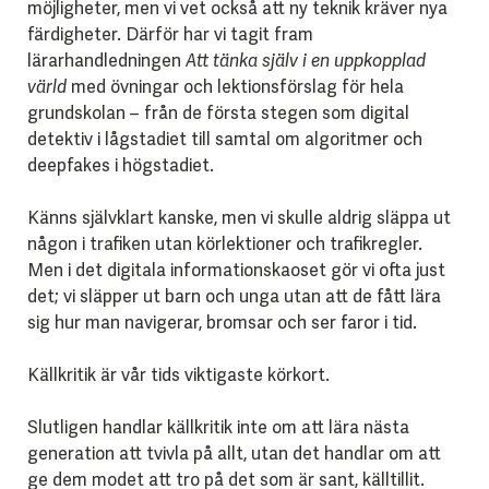
möjligheter, men vi vet också att ny teknik kräver nya
färdigheter. Därför har vi tagit fram
lärarhandledningen
Att tänka själv i en uppkopplad
värld
med övningar och lektionsförslag för hela
grundskolan – från de första stegen som digital
detektiv i lågstadiet till samtal om algoritmer och
deepfakes i högstadiet.
Känns självklart kanske, men vi skulle aldrig släppa ut
någon i trafiken utan körlektioner och trafikregler.
Men i det digitala informationskaoset gör vi ofta just
det; vi släpper ut barn och unga utan att de fått lära
sig hur man navigerar, bromsar och ser faror i tid.
Källkritik är vår tids viktigaste körkort.
Slutligen handlar källkritik inte om att lära nästa
generation att tvivla på allt, utan det handlar om att
ge dem modet att tro på det som är sant, källtillit.