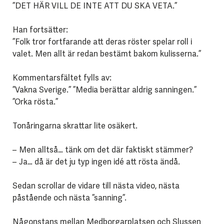
”DET HÄR VILL DE INTE ATT DU SKA VETA.”
Han fortsätter:
”Folk tror fortfarande att deras röster spelar roll i
valet. Men allt är redan bestämt bakom kulisserna.”
Kommentarsfältet fylls av:
”Vakna Sverige.” ”Media berättar aldrig sanningen.”
”Orka rösta.”
Tonåringarna skrattar lite osäkert.
– Men alltså… tänk om det där faktiskt stämmer?
– Ja… då är det ju typ ingen idé att rösta ändå.
Sedan scrollar de vidare
till nästa video, nästa
påstående och nästa ”sanning”.
Någonstans mellan Medborgarplatsen och Slussen