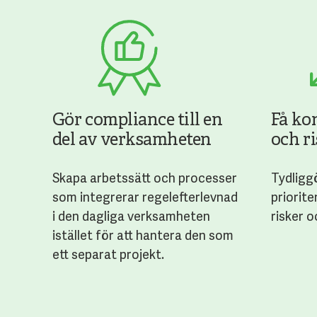
Gör compliance till en
Få ko
del av verksamheten
och r
Skapa arbetssätt och processer
Tydliggö
som integrerar regelefterlevnad
priorite
i den dagliga verksamheten
risker o
istället för att hantera den som
ett separat projekt.