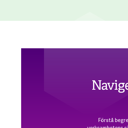
Navige
Förstå begre
verksamhetens sä