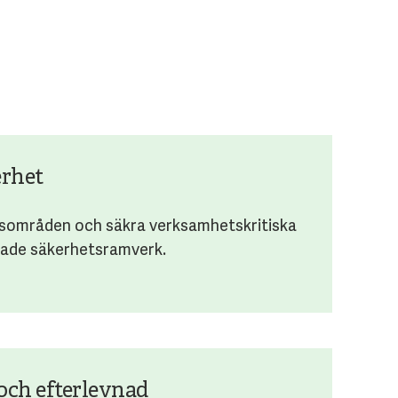
erhet
rsområden och säkra verksamhetskritiska
erade säkerhetsramverk.
och efterlevnad