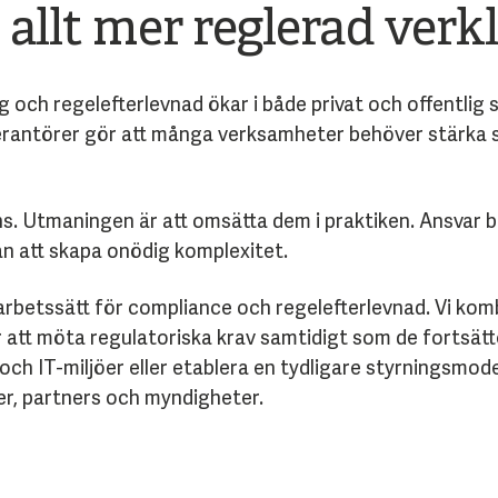
 allt mer reglerad verk
 och regelefterlevnad ökar i både privat och offentlig 
erantörer gör att många verksamheter behöver stärka s
nns. Utmaningen är att omsätta dem i praktiken. Ansvar 
n att skapa onödig komplexitet.
t arbetssätt för compliance och regelefterlevnad. Vi k
r att möta regulatoriska krav samtidigt som de fortsät
h IT-miljöer eller etablera en tydligare styrningsmodell 
r, partners och myndigheter.