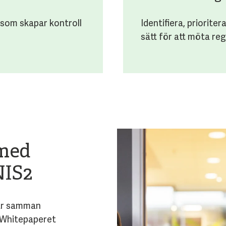
 som skapar kontroll
Identifiera, priorite
sätt för att möta reg
 med
NIS2
lar samman
. Whitepaperet