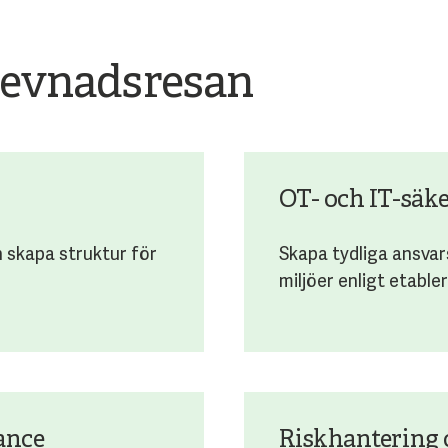
rlevnadsresan
OT- och IT-säk
 skapa struktur för
Skapa tydliga ansva
miljöer enligt etabl
ance
Riskhantering 