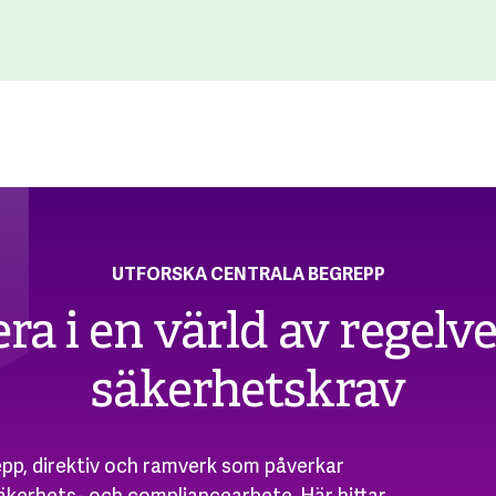
UTFORSKA CENTRALA BEGREPP
ra i en värld av regelv
säkerhetskrav
pp, direktiv och ramverk som påverkar
kerhets- och compliancearbete. Här hittar