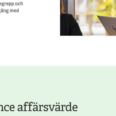
 begrepp och
igång med
nce affärsvärde