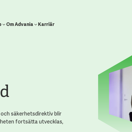
b
Om Advania
Karriär
ad
 och säkerhetsdirektiv blir
heten fortsätta utvecklas,