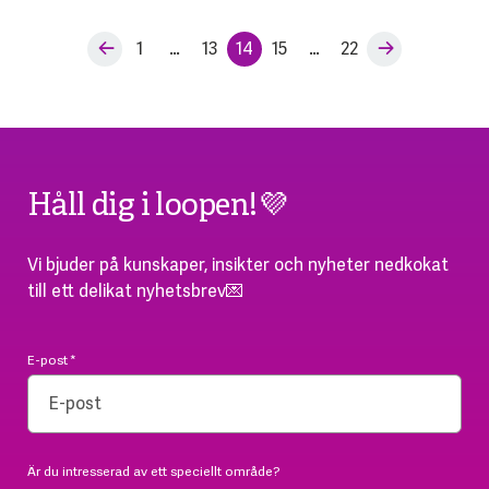
1
…
13
14
15
…
22
Håll dig i loopen!💜
Vi bjuder på kunskaper, insikter och nyheter nedkokat
till ett delikat nyhetsbrev💌
E-post
*
Är du intresserad av ett speciellt område?