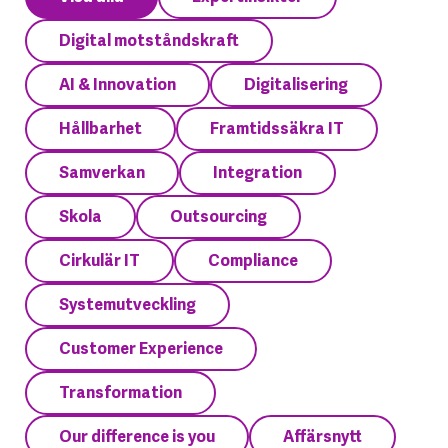
Digital motståndskraft
AI & Innovation
Digitalisering
Hållbarhet
Framtidssäkra IT
Samverkan
Integration
Skola
Outsourcing
Cirkulär IT
Compliance
Systemutveckling
Customer Experience
Transformation
Our difference is you
Affärsnytt