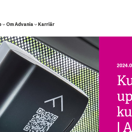
b
Om Advania
Karriär
2024.0
Ku
up
ku
| 