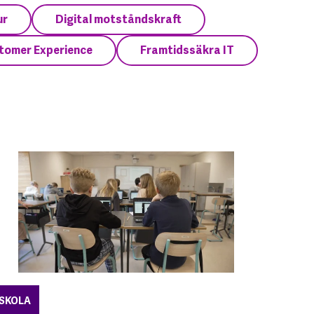
ur
Digital motståndskraft
tomer Experience
Framtidssäkra IT
SKOLA