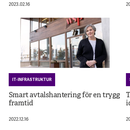
2023.02.16
2
IT-INFRASTRUKTUR
Smart avtalshantering för en trygg
T
framtid
i
2022.12.16
2