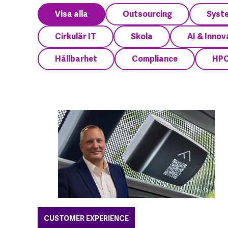
Visa alla
Outsourcing
Syst
Cirkulär IT
Skola
AI & Innov
Hållbarhet
Compliance
HP
CUSTOMER EXPERIENCE