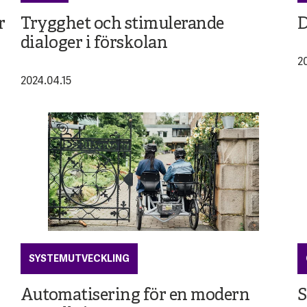
r
Trygghet och stimulerande
D
dialoger i förskolan
2
2024.04.15
SYSTEMUTVECKLING
Automatisering för en modern
S