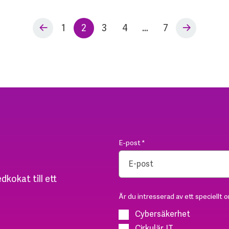
1
2
3
4
…
7
E-post
*
dkokat till ett
Är du intresserad av ett speciellt 
Cybersäkerhet
Cirkulär IT