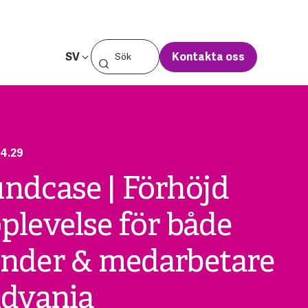
SV
Kontakta oss
4.29
ndcase | Förhöjd
plevelse för både
nder & medarbetare
Advania