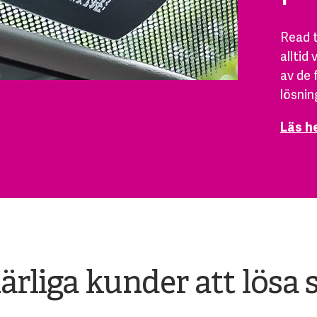
Read t
alltid
av de 
lösnin
Läs h
härliga kunder att lös