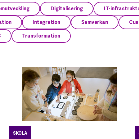
emutveckling
Digitalisering
IT-infrastrukt
ation
Integration
Samverkan
Cus
C
Transformation
SKOLA