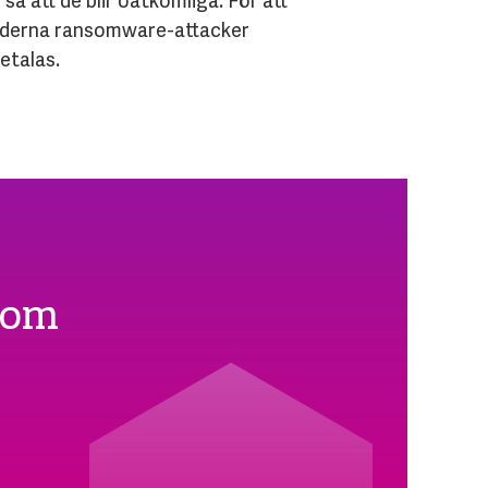
å att de blir oåtkomliga. För att
I moderna ransomware-attacker
etalas.
 om