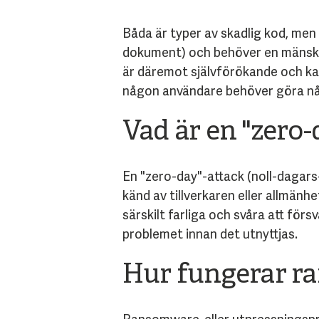
Båda är typer av skadlig kod, men d
dokument) och behöver en mänsklig
är däremot självförökande och kan
någon användare behöver göra n
Vad är en "zero-
En "zero-day"-attack (noll-dagars
känd av tillverkaren eller allmänh
särskilt farliga och svåra att för
problemet innan det utnyttjas.
Hur fungerar r