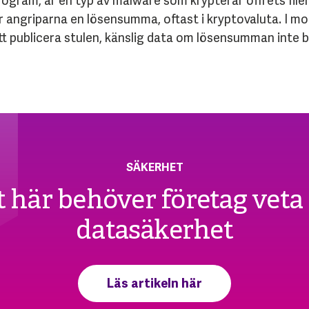
ram, är en typ av malware som krypterar offrets filer s
kräver angriparna en lösensumma, oftast i kryptovaluta. 
t publicera stulen, känslig data om lösensumman inte b
SÄKERHET
t här behöver företag veta
datasäkerhet
Läs artikeln här