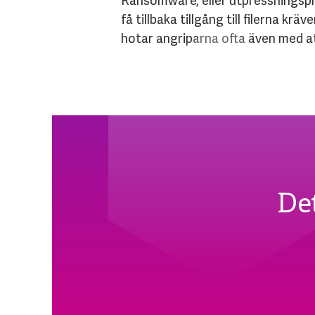
Ransomware, eller utpressningsprog
få tillbaka tillgång till filerna 
hotar angriparna ofta även med at
De