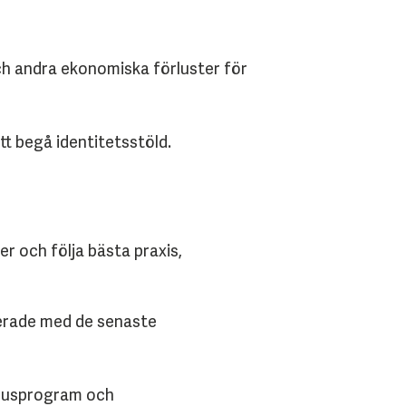
ch andra ekonomiska förluster för
t begå identitetsstöld.
r och följa bästa praxis,
terade med de senaste
virusprogram och