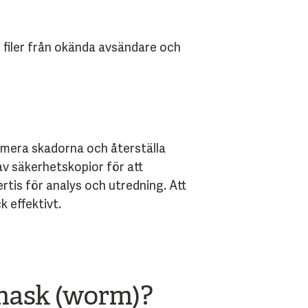
e filer från okända avsändare och
nimera skadorna och återställa
v säkerhetskopior för att
ertis för analys och utredning. Att
 effektivt.
 mask (worm)?