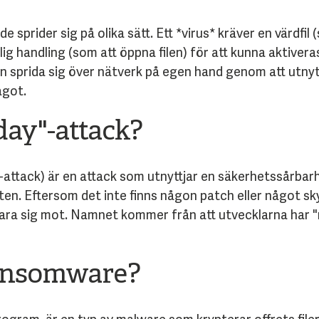
e sprider sig på olika sätt. Ett *virus* kräver en värdfil 
 handling (som att öppna filen) för att kunna aktiveras
 sprida sig över nätverk på egen hand genom att utnytt
ågot.
day"-attack?
-attack) är en attack som utnyttjar en säkerhetssårbarh
eten. Eftersom det inte finns någon patch eller något sky
svara sig mot. Namnet kommer från att utvecklarna har "no
ansomware?