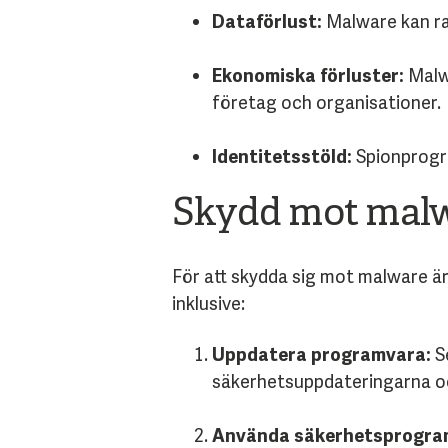
Dataförlust:
Malware kan rad
Ekonomiska förluster:
Malwa
företag och organisationer.
I
dentitetsstöld:
Spionprogra
Skydd mot mal
För att skydda sig mot malware är
inklusive:
Uppdatera programvara:
Se
säkerhetsuppdateringarna oc
Använda säkerhetsprogra