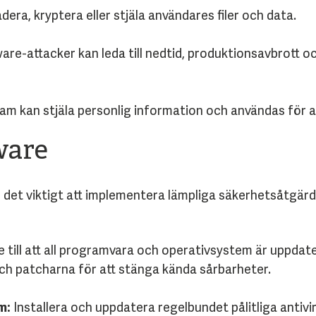
era, kryptera eller stjäla användares filer och data.
re-attacker kan leda till nedtid, produktionsavbrott o
m kan stjäla personlig information och användas för at
ware
 det viktigt att implementera lämpliga säkerhetsåtgärde
 till att all programvara och operativsystem är uppda
h patcharna för att stänga kända sårbarheter.
m:
Installera och uppdatera regelbundet pålitliga anti