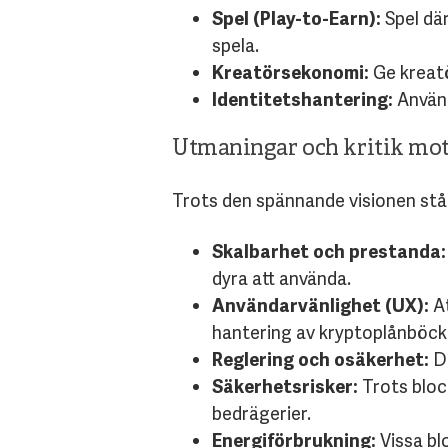
Spel (Play-to-Earn):
Spel där
spela.
Kreatörsekonomi:
Ge kreatö
Identitetshantering:
Använd
Utmaningar och kritik mo
Trots den spännande visionen st
Skalbarhet och prestanda:
dyra att använda.
Användarvänlighet (UX):
At
hantering av kryptoplånböck
Reglering och osäkerhet:
De
Säkerhetsrisker:
Trots bloc
bedrägerier.
Energiförbrukning:
Vissa bl