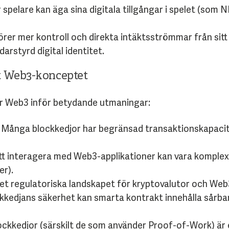
 spelare kan äga sina digitala tillgångar i spelet (som
rer mer kontroll och direkta intäktsströmmar från sitt 
arstyrd digital identitet.
t Web3-konceptet
år Web3 inför betydande utmaningar:
Många blockkedjor har begränsad transaktionskapaci
t interagera med Web3-applikationer kan vara komplext
er).
t regulatoriska landskapet för kryptovalutor och Web3
kkedjans säkerhet kan smarta kontrakt innehålla sårbar
ockkedjor (särskilt de som använder Proof-of-Work) är