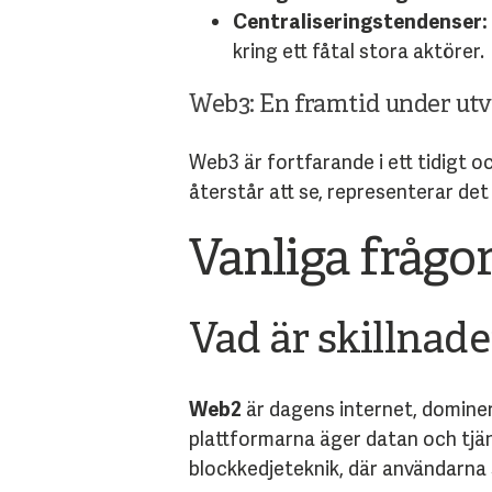
Centraliseringstendenser:
kring ett fåtal stora aktörer.
Web3: En framtid under ut
Web3 är fortfarande i ett tidigt o
återstår att se, representerar det
Vanliga fråg
Vad är skillnad
Web2
är dagens internet, domine
plattformarna äger datan och tjä
blockkedjeteknik, där användarna s