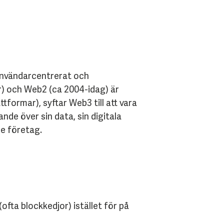
 användarcentrerat och
r) och Web2 (ca 2004-idag) är
tformar), syftar Web3 till att vara
nde över sin data, sin digitala
de företag.
ofta blockkedjor) istället för på