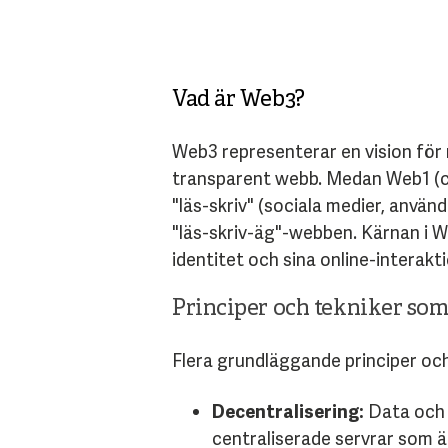
Vad är Web3?
Web3 representerar en vision för 
transparent webb. Medan Web1 (ca
"läs-skriv" (sociala medier, använd
"läs-skriv-äg"-webben. Kärnan i We
identitet och sina online-interakt
Principer och tekniker so
Flera grundläggande principer och
Decentralisering:
Data och a
centraliserade servrar som ä