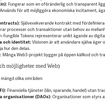
in):
Fungerar som en oföränderlig och transparent ligg
Används för att möjliggöra ekonomiska incitament, äg
ontracts):
Självexekverande kontrakt med fördefiniera
erar processer och transaktioner utan behov av mellan
-Fungible Tokens representerar unikt ägande av digitala
 och identitet:
Visionen är att användare själva äger 
ja hur den delas.
:
Många Web3-projekt bygger på öppen källkod och tra
 och möjligheter med Web3
n mängd olika områden:
i):
Finansiella tjänster (lån, sparande, handel) utan trad
a organisationer (DAOs):
Organisationer som styrs 