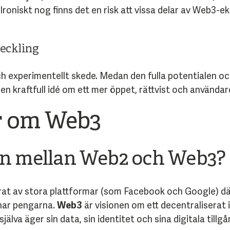
Ironiskt nog finns det en risk att vissa delar av Web3-e
veckling
ch experimentellt skede. Medan den fulla potentialen oc
 en kraftfull idé om ett mer öppet, rättvist och använda
or om Web3
en mellan Web2 och Web3?
rat av stora plattformar (som Facebook och Google) dä
nar pengarna.
Web3
är visionen om ett decentraliserat
jälva äger sin data, sin identitet och sina digitala till