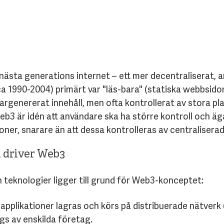
nästa generations internet – ett mer decentraliserat,
 1990-2004) primärt var "läs-bara" (statiska webbsido
argenererat innehåll, men ofta kontrollerat av stora plat
b3 är idén att användare ska ha större kontroll och äga
ioner, snarare än att dessa kontrolleras av centralisera
m driver Web3
 teknologier ligger till grund för Web3-konceptet:
pplikationer lagras och körs på distribuerade nätverk (
gs av enskilda företag.