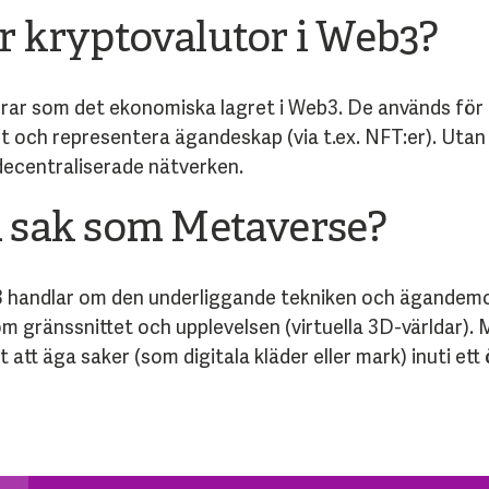
ar kryptovalutor i Web3?
ar som det ekonomiska lagret i Web3. De används för at
t och representera ägandeskap (via t.ex. NFT:er). Utan 
 decentraliserade nätverken.
sak som Metaverse?
3 handlar om den underliggande tekniken och ägandemod
m gränssnittet och upplevelsen (virtuella 3D-världar).
att äga saker (som digitala kläder eller mark) inuti et