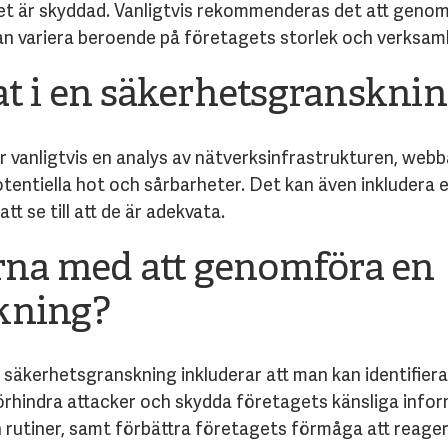
het är skyddad. Vanligtvis rekommenderas det att gen
kan variera beroende på företagets storlek och verksam
at i en säkerhetsgranskni
 vanligtvis en analys av nätverksinfrastrukturen, webba
potentiella hot och sårbarheter. Det kan även inkluder
tt se till att de är adekvata.
arna med att genomföra en
kning?
säkerhetsgranskning inkluderar att man kan identifier
örhindra attacker och skydda företagets känsliga infor
 rutiner, samt förbättra företagets förmåga att reage