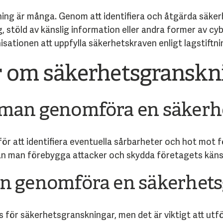
ng är många. Genom att identifiera och åtgärda säkerh
, stöld av känslig information eller andra former av c
sationen att uppfylla säkerhetskraven enligt lagstiftni
r om säkerhetsgranskn
 man genomföra en säkerh
för att identifiera eventuella sårbarheter och hot mot
n man förebygga attacker och skydda företagets känsl
an genomföra en säkerhet
ns för säkerhetsgranskningar, men det är viktigt att ut