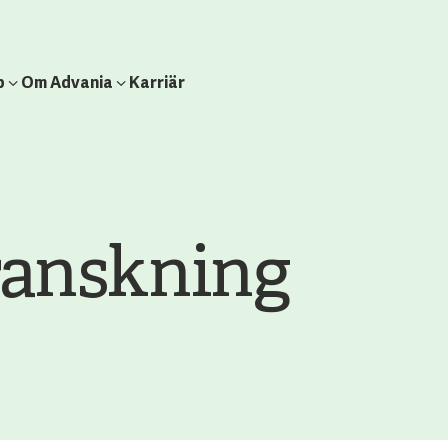
b
Om Advania
Karriär
ranskning