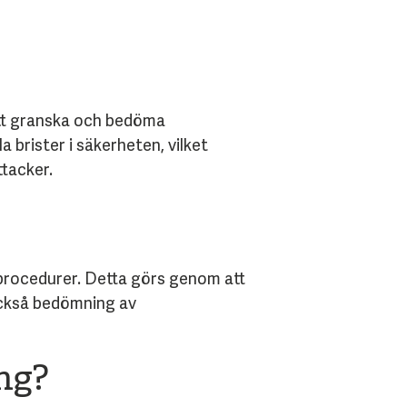
att granska och bedöma
 brister i säkerheten, vilket
ttacker.
rocedurer. Detta görs genom att
också bedömning av
ng?