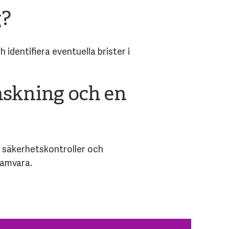
g?
dentifiera eventuella brister i
nskning och en
 säkerhetskontroller och
ramvara.