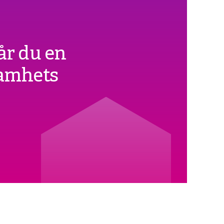
år du en
samhets