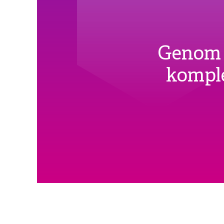
Genom e
komple