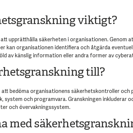
hetsgranskning viktigt?
r att upprätthålla säkerheten i organisationen. Genom 
r kan organisationen identifiera och åtgärda eventuella
öld av känslig information eller andra former av cybera
rhetsgranskning till?
att bedöma organisationens säkerhetskontroller och p
rk, system och programvara. Granskningen inkluderar 
eter och övervakningssystem.
rna med säkerhetsgranskni