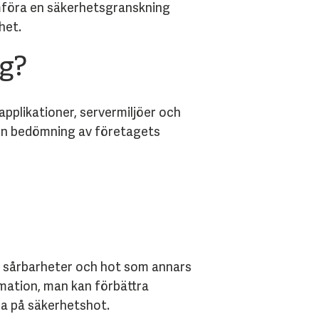
omföra en säkerhetsgranskning
het.
ng?
pplikationer, servermiljöer och
a en bedömning av företagets
a sårbarheter och hot som annars
mation, man kan förbättra
ra på säkerhetshot.