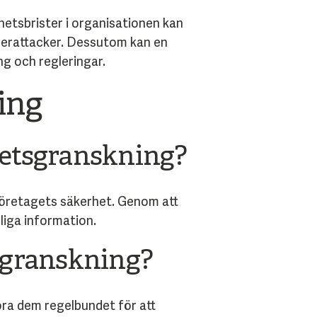
etsbrister i organisationen kan
yberattacker. Dessutom kan en
ng och regleringar.
ing
etsgranskning?
 företagets säkerhet. Genom att
iga information.
sgranskning?
föra dem regelbundet för att