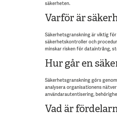
säkerheten.
Varför är säker
Säkerhetsgranskning är viktig fö
säkerhetskontroller och procedure
minskar risken för dataintrång, st
Hur går en säke
Säkerhetsgranskning görs genom 
analysera organisationens nätve
användarautentisering, behörigh
Vad är fördela