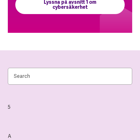
Lyssna på avsnitt 1 om
cybersäkerhet
5
A