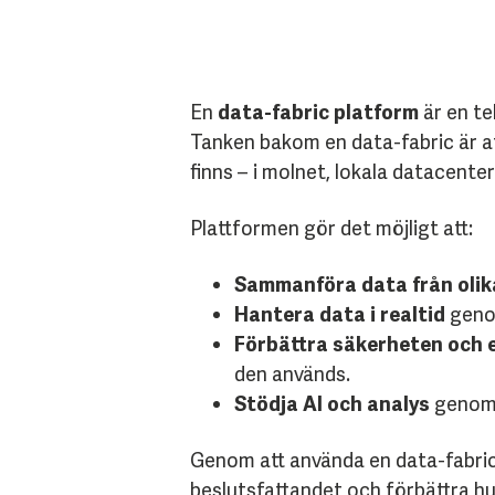
En
data-fabric platform
är en te
Tanken bakom en data-fabric är a
finns – i molnet, lokala datacenter
Plattformen gör det möjligt att:
Sammanföra data från olika
Hantera data i realtid
genom
Förbättra säkerheten och e
den används.
Stödja AI och analys
genom a
Genom att använda en data-fabric
beslutsfattandet och förbättra hu