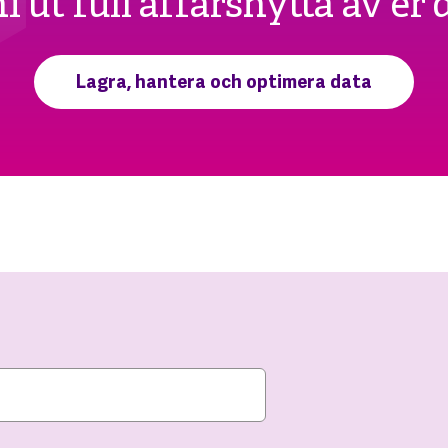
ni ut full affärsnytta av er 
Lagra, hantera och optimera data