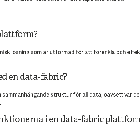
plattform?
knisk lösning som är utformad för att förenkla och effe
d en data-fabric?
h sammanhängande struktur för all data, oavsett var den 
.
nktionerna i en data-fabric plattfor