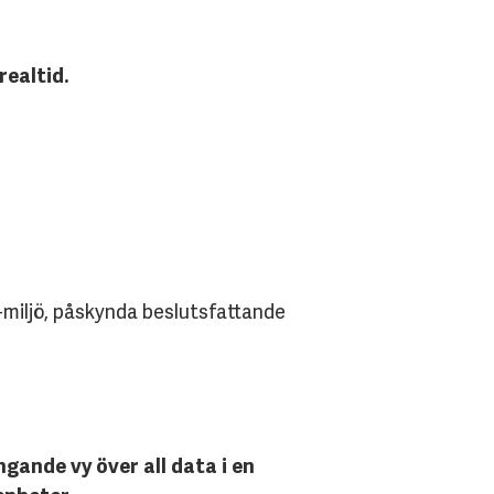
ealtid.
miljö, påskynda beslutsfattande
gande vy över all data i en