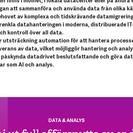
n finns i molnet, i lokala datacenter eller på andra 
gan att sammanföra och använda data från olika käl
 behovet av komplexa och tidskrävande datamigrering
örenkla datahanteringen i moderna, distribuerade IT
och kontroll över all data.
r utsträckning automation för att hantera process
erans av data, vilket möjliggör hantering och analys 
tt påskynda datadrivet beslutsfattande och göra da
ar som AI och analys.
DATA & ANALYS