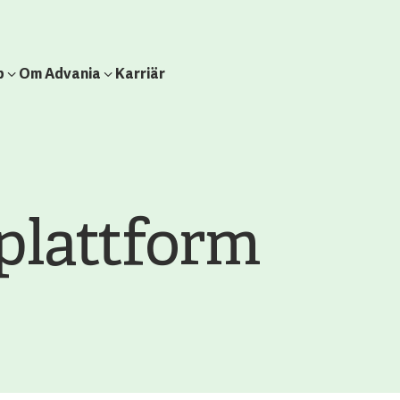
b
Om Advania
Karriär
 plattform