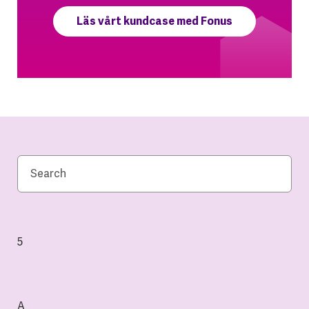
Läs vårt kundcase med Fonus
5
A