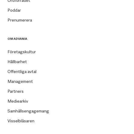
Ordförrådet
Poddar
Prenumerera
OM ADVANIA
Företagskultur
Hållbarhet
Offentliga avtal
Management
Partners
Mediearkiv
Samhällsengagemang
Visselblåsaren